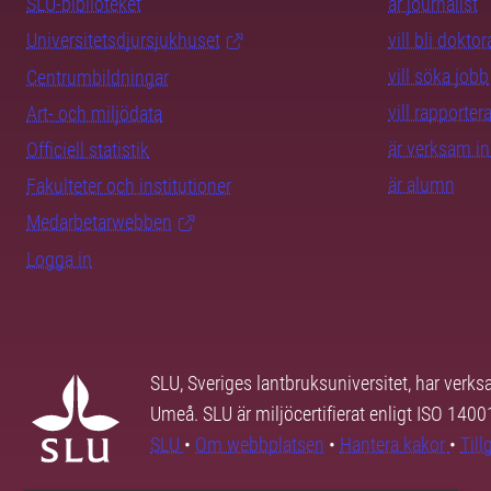
SLU-biblioteket
är journalist
Universitetsdjursjukhuset
vill bli dokto
vill söka jobb
Centrumbildningar
vill rapporte
Art- och miljödata
är verksam i
Officiell statistik
är alumn
Fakulteter och institutioner
Medarbetarwebben
Logga in
SLU, Sveriges lantbruksuniversitet, har verk
Umeå. SLU är miljöcertifierat enligt ISO 140
SLU
•
Om webbplatsen
•
Hantera kakor
•
Til