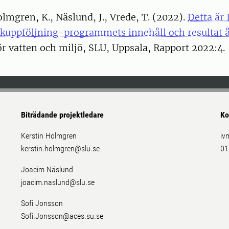
olmgren, K., Näslund, J., Vrede, T. (2022).
Detta är
lkuppföljning-programmets innehåll och resultat 
 för vatten och miljö, SLU, Uppsala, Rapport 2022:4.
Biträdande projektledare
Ko
Kerstin Holmgren
iv
kerstin.holmgren@slu.se
01
Joacim Näslund
joacim.naslund@slu.se
Sofi Jonsson
Sofi.Jonsson@aces.su.se