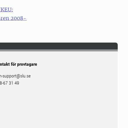
 IKEU:
åren 2008-
ntakt för provtagare
m-support@slu.se
8-67 31 49