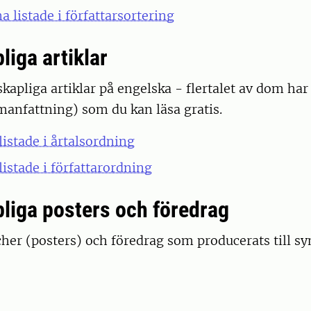
 listade i författarsortering
liga artiklar
kapliga artiklar på engelska - flertalet av dom har 
anfattning) som du kan läsa gratis.
listade i årtalsordning
listade i författarordning
liga posters och föredrag
scher (posters) och föredrag som producerats till s