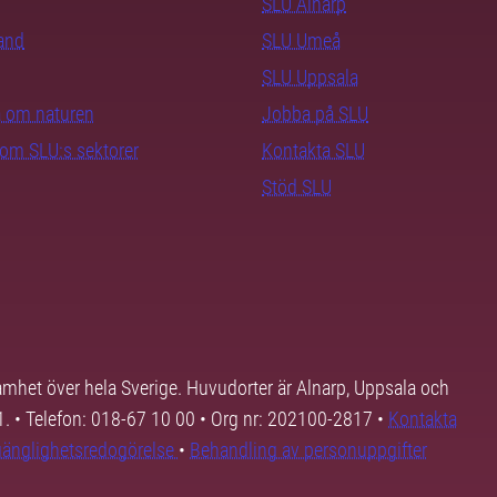
SLU Alnarp
rand
SLU Umeå
SLU Uppsala
ra om naturen
Jobba på SLU
nom SLU:s sektorer
Kontakta SLU
Stöd SLU
samhet över hela Sverige. Huvudorter är Alnarp, Uppsala och
01. • Telefon: 018-67 10 00 • Org nr: 202100-2817 •
Kontakta
lgänglighetsredogörelse
•
Behandling av personuppgifter