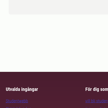
Utvalda ingångar
För dig so
Studentwebb
vill bli studen