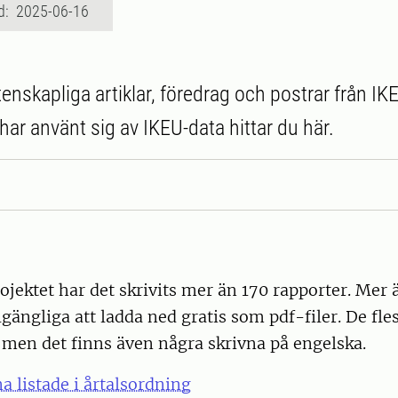
d: 2025-06-16
tenskapliga artiklar, föredrag och postrar från I
har använt sig av IKEU-data hittar du här.
r
ektet har det skrivits mer än 170 rapporter. Mer 
llgängliga att ladda ned gratis som pdf-filer. De fle
 men det finns även några skrivna på engelska.
a listade i årtalsordning