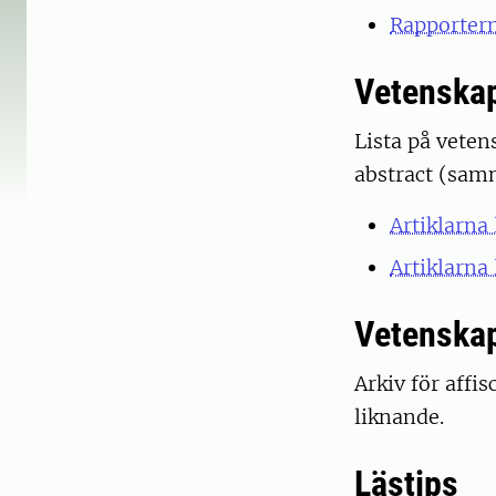
Rapporterna
Vetenskap
Lista på vetens
abstract (samm
Artiklarna 
Artiklarna 
Vetenskap
Arkiv för affi
liknande.
Lästips