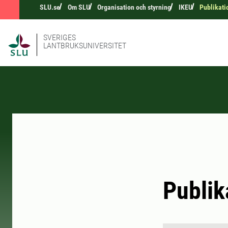
SLU.se
Om SLU
Organisation och styrning
IKEU
Publikati
SVERIGES
LANTBRUKSUNIVERSITET
Publik