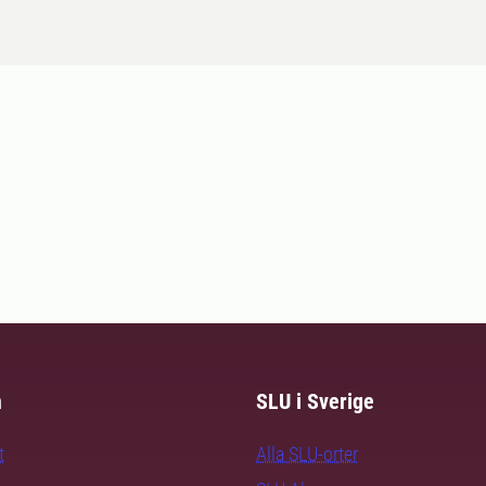
m
SLU i Sverige
t
Alla SLU-orter