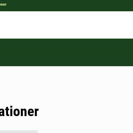
oner
ationer