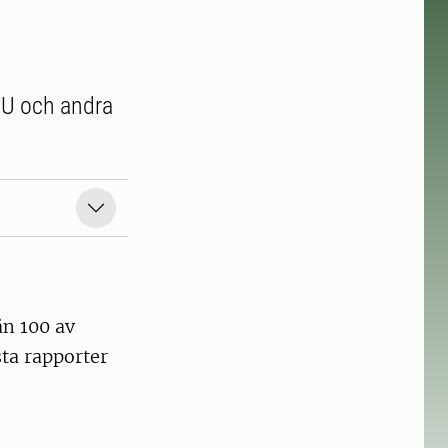
KEU och andra
än 100 av
sta rapporter