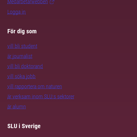
Medarbetarwebben
Logga in
För dig som
vill bli student
är journalist
vill bli doktorand
vill söka jobb
vill rapportera om naturen
är verksam inom SLU:s sektorer
är alumn
SLU i Sverige