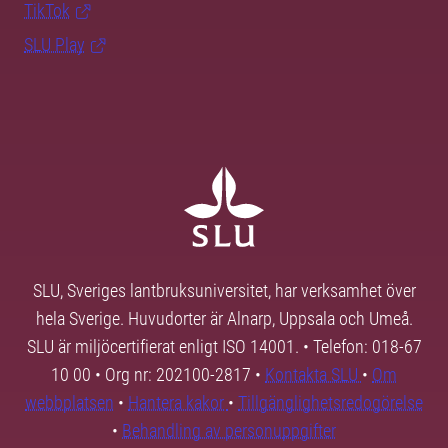
TikTok
SLU Play
SLU, Sveriges lantbruksuniversitet, har verksamhet över
hela Sverige. Huvudorter är Alnarp, Uppsala och Umeå.
SLU är miljöcertifierat enligt ISO 14001. • Telefon: 018-67
10 00 • Org nr: 202100-2817 •
Kontakta SLU
•
Om
webbplatsen
•
Hantera kakor
•
Tillgänglighetsredogörelse
•
Behandling av personuppgifter