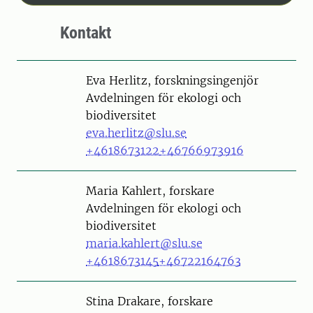
Kontakt
Person
Eva Herlitz, forskningsingenjör
Avdelningen för ekologi och
biodiversitet
eva.herlitz@slu.se
+4618673122
+46766973916
Person
Maria Kahlert, forskare
Avdelningen för ekologi och
biodiversitet
maria.kahlert@slu.se
+4618673145
+46722164763
Person
Stina Drakare, forskare