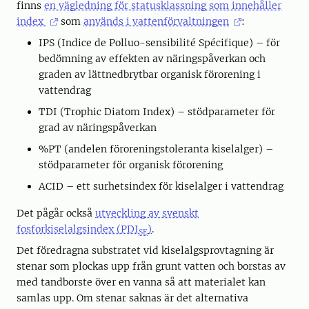
finns
en vägledning för statusklassning som innehåller
index
som
används i vattenförvaltningen
:
IPS (Indice de Polluo-sensibilité Spécifique) – för
bedömning av effekten av näringspåverkan och
graden av lättnedbrytbar organisk förorening i
vattendrag
TDI (Trophic Diatom Index) – stödparameter för
grad av näringspåverkan
%PT (andelen föroreningstoleranta kiselalger) –
stödparameter för organisk förorening
ACID – ett surhetsindex för kiselalger i vattendrag
Det pågår också
utveckling av svenskt
fosforkiselalgsindex (PDI
)
.
SE
Det föredragna substratet vid kiselalgsprovtagning är
stenar som plockas upp från grunt vatten och borstas av
med tandborste över en vanna så att materialet kan
samlas upp. Om stenar saknas är det alternativa