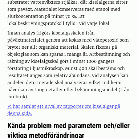
substratet vattenväxters stjälkar, där kiselalgerna sitter
som påväxt. Materialet konserveras med etanol med
slutkoncentation på minst 70 %. Ett
lokalbeskrivningsprotokoll fylls i vid varje lokal.
Innan analys frigörs kiselalgsskalen från
påväxtmaterialet genom att kokas med väteperoxid som
bryter ner allt organiskt material. Skalen fixeras på
objektglas som kan sparas i många år. Artbestämning och
räkning av kiselalgsskal görs i minst 1000 gångers
förstoring i ljusmikroskop. Minst 400 skal bestäms och
resultatet anges som relativ abundans. Vid analysen kan
andelen deformerade skal analyseras vilket indikerar
påverkan av tungmetaller eller bekämpningsmedel (från
jordbruk).
Vi har samlat ett urval av rapporter om kiselalger på
denna sida.
Kända problem med parametern och/eller
viktiga metodförändringar