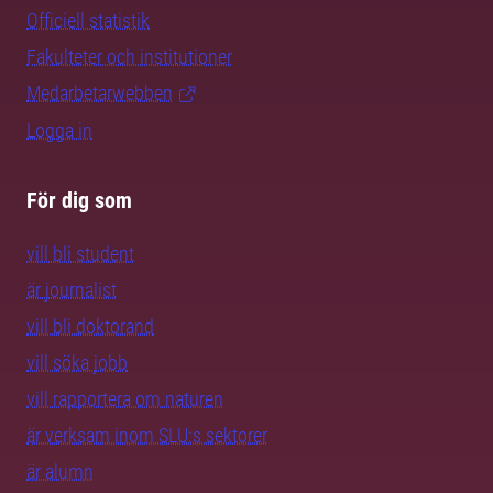
Officiell statistik
Fakulteter och institutioner
Medarbetarwebben
Logga in
För dig som
vill bli student
är journalist
vill bli doktorand
vill söka jobb
vill rapportera om naturen
är verksam inom SLU:s sektorer
är alumn