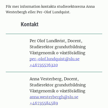
För mer information kontakta studierektorerna Anna
Westerbergh eller Per-Olof Lundquist.
Kontakt
Person
Per Olof Lundkvist, Docent,
Studierektor grundutbildning
Växtgenomik o växtförädling
per-olof.lundquist@slu.se
+46735576320
Person
Anna Vesterberg, Docent,
Studierektor grundutbildning
Växtgenomik o växtförädling
anna.westerbergh@slu.se
+46735584589