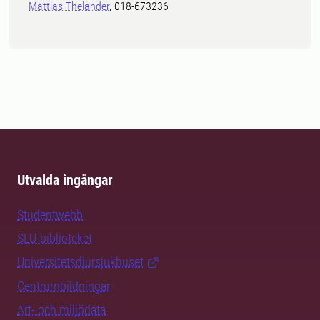
Mattias Thelander
, 018-673236
Utvalda ingångar
Studentwebb
SLU-biblioteket
Universitetsdjursjukhuset
Centrumbildningar
Art- och miljödata