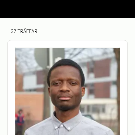
Sökresultat
32 sökresultat hittades
32
TRÄFFAR