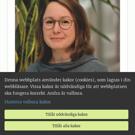
Denna webbplats använder kakor (cookies), som lagras i din
Ortrud Jäck
webbläsare. Vissa kakor är nödvändiga för att webbplatsen
ska fungera korrekt. Andra är valbara.
Hantera valbara kakor
Tillåt nödvändiga kakor
Visa fler
Tillåt alla kakor