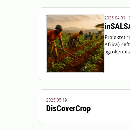
2025-04-01 -
inSALS
Projektet i
Africa) syf
agrokemika
2025-05-19
DisCoverCrop