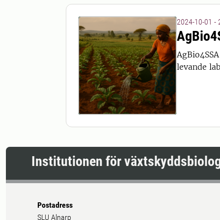
2024-10-01 -
AgBio4
AgBio4SSA 
levande lab
Institutionen för växtskyddsbiolog
Postadress
SLU Alnarp