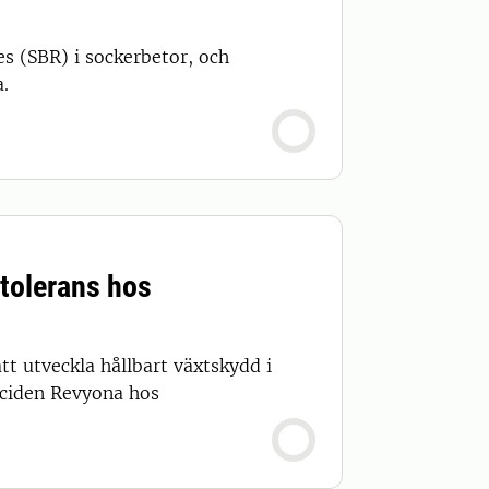
s (SBR) i sockerbetor, och
.
dtolerans hos
att utveckla hållbart växtskydd i
iciden Revyona hos