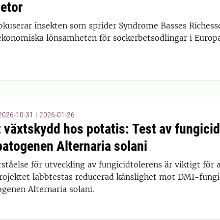
etor
fokuserar insekten som sprider Syndrome Basses Richesse
ekonomiska lönsamheten för sockerbetsodlingar i Europa
 2026-10-31
|
2026-01-26
t växtskydd hos potatis: Test av fungici
patogenen Alternaria solani
ståelse för utveckling av fungicidtolerens är viktigt för 
 projektet labbtestas reducerad känslighet mot DMI-fung
genen Alternaria solani.