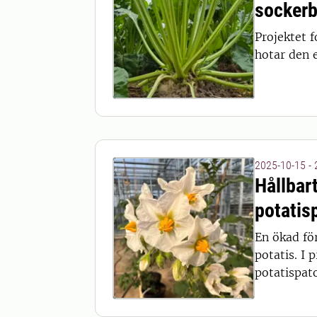
sockerb
Projektet 
hotar den 
2025-10-15 -
Hållbar
potatis
En ökad för
potatis. I
potatispato