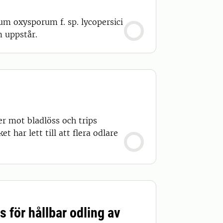
ium oxysporum f. sp. lycopersici
m uppstår.
er mot bladlöss och trips
 har lett till att flera odlare
 för hållbar odling av