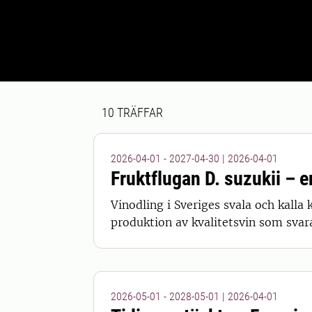
Sökresultat
10 sökresultat hittades
10
TRÄFFAR
2026-04-01 - 2027-04-30
|
2026-04-01
Fruktflugan D. suzukii – 
Vinodling i Sveriges svala och kalla
produktion av kvalitetsvin som svar
2026-05-01 - 2028-05-01
|
2026-04-01