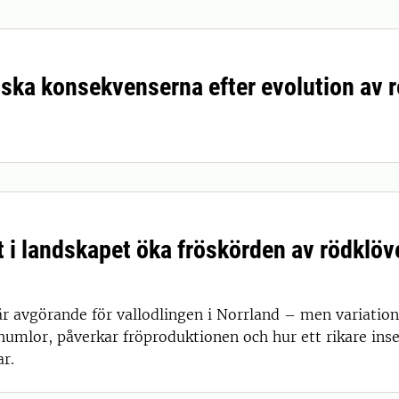
iska konsekvenserna efter evolution av 
 i landskapet öka fröskörden av rödklöve
är avgörande för vallodlingen i Norrland – men variatione
humlor, påverkar fröproduktionen och hur ett rikare insek
r.