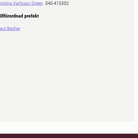
ristina Karlsson
Gree
n
040-415302
illförordnad prefekt
aul Becher