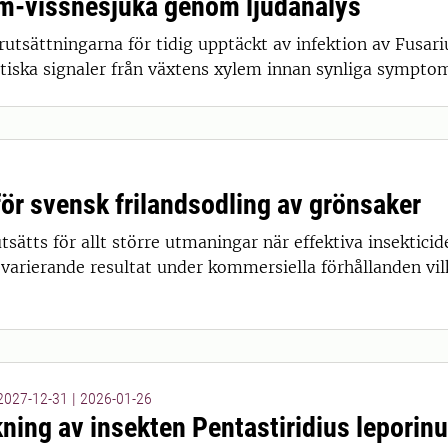
um-vissnesjuka genom ljudanalys
örutsättningarna för tidig upptäckt av infektion av Fusar
tiska signaler från växtens xylem innan synliga sympto
för svensk frilandsodling av grönsaker
tsätts för allt större utmaningar när effektiva insekticid
 varierande resultat under kommersiella förhållanden vilket
 2027-12-31
|
2026-01-26
ning av insekten Pentastiridius leporinus