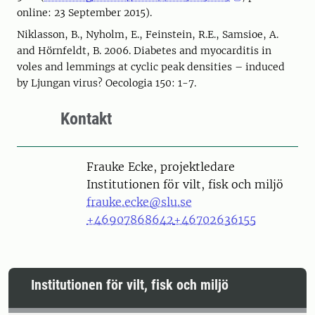
online: 23 September 2015).
Niklasson, B., Nyholm, E., Feinstein, R.E., Samsioe, A.
and Hörnfeldt, B. 2006. Diabetes and myocarditis in
voles and lemmings at cyclic peak densities – induced
by Ljungan virus? Oecologia 150: 1-7.
Kontakt
Person
Frauke Ecke, projektledare
Institutionen för vilt, fisk och miljö
frauke.ecke@slu.se
+46907868642
+46702636155
Institutionen för vilt, fisk och miljö