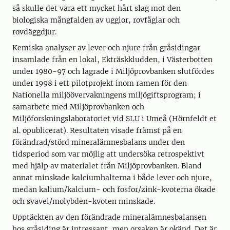
så skulle det vara ett mycket hårt slag mot den
biologiska mångfalden av ugglor, rovfåglar och
rovdäggdjur.
Kemiska analyser av lever och njure från gråsidingar
insamlade från en lokal, Ekträskkludden, i Västerbotten
under 1980-97 och lagrade i Miljöprovbanken slutfördes
under 1998 i ett pilotprojekt inom ramen för den
Nationella miljöövervakningens miljögiftsprogram; i
samarbete med Miljöprovbanken och
Miljöforskningslaboratoriet vid SLU i Umeå (Hörnfeldt et
al. opublicerat). Resultaten visade främst på en
förändrad/störd mineralämnesbalans under den
tidsperiod som var möjlig att undersöka retrospektivt
med hjälp av materialet från Miljöprovbanken. Bland
annat minskade kalciumhalterna i både lever och njure,
medan kalium/kalcium- och fosfor/zink-kvoterna ökade
och svavel/molybden-kvoten minskade.
Upptäckten av den förändrade mineralämnesbalansen
hos gråsiding är intressant, men orsaken är okänd. Det är