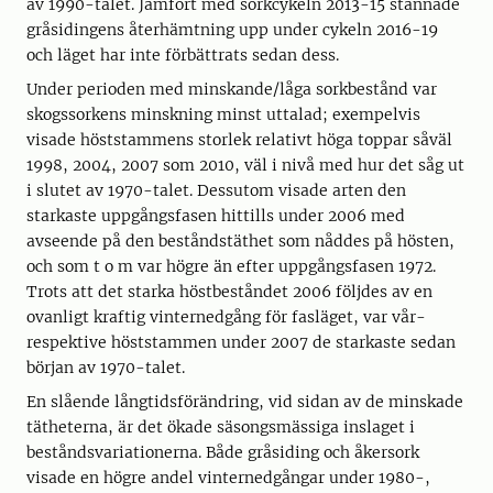
av 1990-talet. Jämfört med sorkcykeln 2013-15 stannade
gråsidingens återhämtning upp under cykeln 2016-19
och läget har inte förbättrats sedan dess.
Under perioden med minskande/låga sorkbestånd var
skogssorkens minskning minst uttalad; exempelvis
visade höststammens storlek relativt höga toppar såväl
1998, 2004, 2007 som 2010, väl i nivå med hur det såg ut
i slutet av 1970-talet. Dessutom visade arten den
starkaste uppgångsfasen hittills under 2006 med
avseende på den beståndstäthet som nåddes på hösten,
och som t o m var högre än efter uppgångsfasen 1972.
Trots att det starka höstbeståndet 2006 följdes av en
ovanligt kraftig vinternedgång för fasläget, var vår-
respektive höststammen under 2007 de starkaste sedan
början av 1970-talet.
En slående långtidsförändring, vid sidan av de minskade
tätheterna, är det ökade säsongsmässiga inslaget i
beståndsvariationerna. Både gråsiding och åkersork
visade en högre andel vinternedgångar under 1980-,