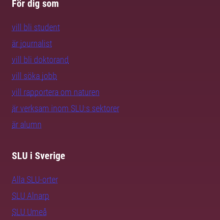
För dig som
vill bli student
är journalist
vill bli doktorand
vill söka jobb
vill rapportera om naturen
är verksam inom SLU:s sektorer
är alumn
SLU i Sverige
Alla SLU-orter
SLU Alnarp
SLU Umeå