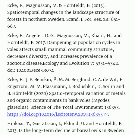
Ecke, F., Magnusson, M. & Hörnfeldt, B. (2013).
Spatiotemporal changes in the landscape structure of
forests in northern Sweden. Scand. J. For. Res. 28: 651-
667.
Ecke, F., Angeler, D. G., Magnusson, M., Khalil, H., and
Hörnfeldt, B. 2017. Dampening of population cycles in
voles affects small mammal community structure,
decreases diversity, and increases prevalence of a
zoonotic disease.Ecology and Evolution 7: 5331–5342.
doi: 10.1002/ece3.3074
Ecke, F., J. P. Benskin, Å. M. M. Berglund, C. A. de Wit, E.
Engström, M. M. Plassmann, I. Rodushkin, D. Sörlin and
B. Hörnfeldt (2020) Spatio-temporal variation of metals
and organic contaminants in bank voles (Myodes
glareolus). Science of The Total Environment: 136353.
https://doi.org/10.1016/j.scitotenv.2019.136353
.
Hipkiss, T., Gustafsson, J., Eklund, U. and Hörnfeldt, B.
2013. Is the long-term decline of boreal owls in Sweden