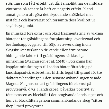
störning som fått effekt just då. Sannolikt har de mildare
vintrarna på senare år haft en negativ effekt, bland
annat genom att göra det skyddande snötäcket mer
instabilt och kortvarigt och försämra dess kvalitet ur
skyddssynpunkt.
En minskad förekomst och ökad fragmentering av viktiga
biotoper för gråsidingens fortplantning, överlevnad och
beståndsuppbyggnad till följd av avverkning inom
skogsbruket verkar en drivande eller åtminstone
bidragande faktor till gråsidingens särklassiga
minskning (Magnusson et al. 2015b). Forskning har
kopplat minskningen till sådan biotopförstöring på
landskapsnivå. Arbetet har hittills legat till grund för tre
doktorsavhandlingar. I den senaste avhandlingen visade
Magnus Magnusson att gråsidingens förekomst på
provytenivå, d.v.s. i landskapet, påverkas positivt av
förekomsten av blockfält i det omgivande landskapet och
hur väl blockfälten genom sammanbindande skog ”sitter
ihop” med provytorna.