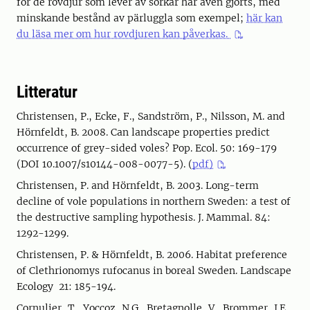
för de rovdjur som lever av sorkar har även gjorts, med
minskande bestånd av pärluggla som exempel;
här kan
du läsa mer om hur rovdjuren kan påverkas.
Litteratur
Christensen, P., Ecke, F., Sandström, P., Nilsson, M. and
Hörnfeldt, B. 2008. Can landscape properties predict
occurrence of grey-sided voles? Pop. Ecol. 50: 169-179
(DOI 10.1007/s10144-008-0077-5). (
pdf)
Christensen, P. and Hörnfeldt, B. 2003. Long-term
decline of vole populations in northern Sweden: a test of
the destructive sampling hypothesis. J. Mammal. 84:
1292-1299.
Christensen, P. & Hörnfeldt, B. 2006. Habitat preference
of Clethrionomys rufocanus in boreal Sweden. Landscape
Ecology 21: 185-194.
Cornulier, T., Yoccoz, N.G., Bretagnolle, V., Brommer, J.E.,