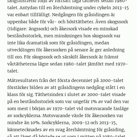
långtidstrend följd av fortsatt låga tätheter sedan 1980-
talet. Antydan till en återhämtning under cykeln 2013-15
var enbart tillfälligt. Nedgången för gråsidingen är
uppenbar både för vår- och hösttätheter. Även skogssork
(tidigare: ängssork) och åkersork visade en minskad
beståndsstorlek, men minskningen hos skogssork var
inte lika dramatisk som för gråsidingen, medan
utvecklingen för åkersorken på senare år ger anledning
till oro. För skogssork och särskilt åkersork är främst
vårtätheterna lägre sedan 1980-talet jämfört med 1970-
talet.
Mätresultaten från det första decenniet på 2000-talet
förstärker bilden av att gråsidingens nedgång stått i en
klass för sig. Täthetsindex i slutet av 2000-talet visade
på en beståndsstorlek som var ungefär 1% av vad den var
som mest i början av 1970-talet vid motsvarande fasläge
av sorkcyklerna. Motsvarande värde för åkersorken var
mindre än 10%. Sorkcyklerna, 2009-12 och 2013-15,
kännetecknades av en svag återhämtning för gråsiding,
så att läget då började se ut som i mitten på 1980-talet.