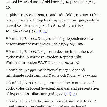
caused by avoidance of old boxes? J. Raptor Res. 47: 15-
20.
Hipkiss, T., Stefansson, O. and Hörnfeldt, B. 2008. Effect
of cyclic and declining food supply on great grey owls in
boreal Sweden. Can. J. Zool. 86: 1426-1431 (doi:
10.1139/Z08-131) (
pdf
).
Hörnfeldt, B. 1994. Delayed density dependence as a
determinant of vole cycles. Ecology75: 791-806.
Hörnfeldt, B. 1995. Long-term decline in numbers of
cyclic voles in northern Sweden. Rapport från
Världsnaturfonden WWF Nr. 3: 95, pp. 21-24.
Hörnfeldt, B. 1998. Miljöövervakningen visar på
minskande sorkstammar! Fauna och Flora 95: 137-144.
Hörnfeldt, B. 2004. Long-term decline in numbers of
cyclic voles in boreal Sweden: analysis and presentation
of hypotheses. Oikos 107: 376-392. (
pdf
)
Hörnfeldt, B., Christensen, P., Sandström, P. & Ecke, F.
2006. Long-term decline and local extinction of