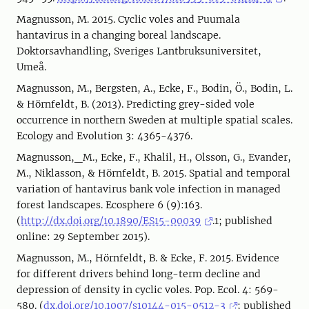
Magnusson, M. 2015. Cyclic voles and Puumala
hantavirus in a changing boreal landscape.
Doktorsavhandling, Sveriges Lantbruksuniversitet,
Umeå.
Magnusson, M., Bergsten, A., Ecke, F., Bodin, Ö., Bodin, L.
& Hörnfeldt, B. (2013). Predicting grey-sided vole
occurrence in northern Sweden at multiple spatial scales.
Ecology and Evolution 3: 4365-4376.
Magnusson,_M., Ecke, F., Khalil, H., Olsson, G., Evander,
M., Niklasson, & Hörnfeldt, B. 2015. Spatial and temporal
variation of hantavirus bank vole infection in managed
forest landscapes. Ecosphere 6 (9):163.
(
http://dx.doi.org/10.1890/ES15-00039
.1; published
online: 29 September 2015).
Magnusson, M., Hörnfeldt, B. & Ecke, F. 2015. Evidence
for different drivers behind long-term decline and
depression of density in cyclic voles. Pop. Ecol. 4: 569-
580. (
dx.doi.org/10.1007/s10144-015-0512-3
; published