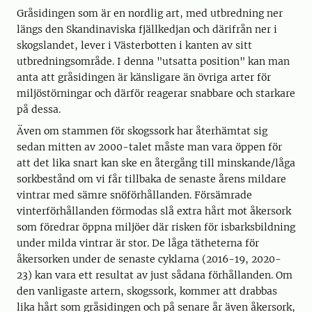
Gråsidingen som är en nordlig art, med utbredning ner
längs den Skandinaviska fjällkedjan och därifrån ner i
skogslandet, lever i Västerbotten i kanten av sitt
utbredningsområde. I denna "utsatta position" kan man
anta att gråsidingen är känsligare än övriga arter för
miljöstörningar och därför reagerar snabbare och starkare
på dessa.
Även om stammen för skogssork har återhämtat sig
sedan mitten av 2000-talet måste man vara öppen för
att det lika snart kan ske en återgång till minskande/låga
sorkbestånd om vi får tillbaka de senaste årens mildare
vintrar med sämre snöförhållanden. Försämrade
vinterförhållanden förmodas slå extra hårt mot åkersork
som föredrar öppna miljöer där risken för isbarksbildning
under milda vintrar är stor. De låga tätheterna för
åkersorken under de senaste cyklarna (2016-19, 2020-
23) kan vara ett resultat av just sådana förhållanden. Om
den vanligaste artern, skogssork, kommer att drabbas
lika hårt som gråsidingen och på senare år även åkersork,