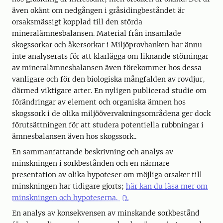
även okänt om nedgången i gråsidingbeståndet är
orsaksmässigt kopplad till den störda
mineralämnesbalansen. Material från insamlade
skogssorkar och åkersorkar i Miljöprovbanken har ännu
inte analyserats för att klarlägga om liknande störningar
av mineralämnesbalansen även förekommer hos dessa
vanligare och för den biologiska mångfalden av rovdjur,
därmed viktigare arter. En nyligen publicerad studie om
förändringar av element och organiska ämnen hos
skogssork i de olika miljöövervakningsområdena ger dock
förutsättningen för att studera potentiella rubbningar i
ämnesbalansen även hos skogssork..
En sammanfattande beskrivning och analys av
minskningen i sorkbestånden och en närmare
presentation av olika hypoteser om möjliga orsaker till
minskningen har tidigare gjorts;
här kan du läsa mer om
minskningen och hypoteserna.
En analys av konsekvensen av minskande sorkbestånd