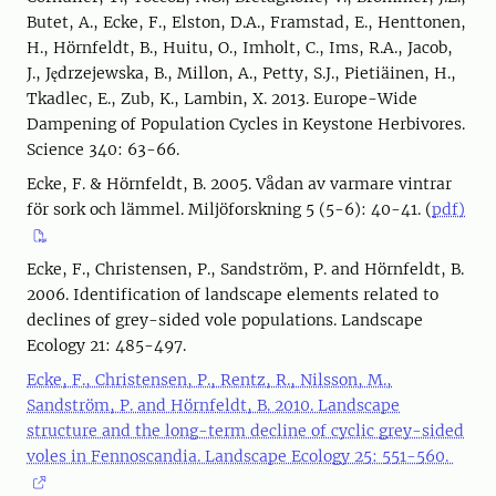
Butet, A., Ecke, F., Elston, D.A., Framstad, E., Henttonen,
H., Hörnfeldt, B., Huitu, O., Imholt, C., Ims, R.A., Jacob,
J., Jędrzejewska, B., Millon, A., Petty, S.J., Pietiäinen, H.,
Tkadlec, E., Zub, K., Lambin, X. 2013. Europe-Wide
Dampening of Population Cycles in Keystone Herbivores.
Science 340: 63-66.
Ecke, F. & Hörnfeldt, B. 2005. Vådan av varmare vintrar
för sork och lämmel. Miljöforskning 5 (5-6): 40-41. (
pdf)
Ecke, F., Christensen, P., Sandström, P. and Hörnfeldt, B.
2006. Identification of landscape elements related to
declines of grey-sided vole populations. Landscape
Ecology 21: 485-497.
Ecke, F., Christensen, P., Rentz, R., Nilsson, M.,
Sandström, P. and Hörnfeldt, B. 2010. Landscape
structure and the long-term decline of cyclic grey-sided
voles in Fennoscandia. Landscape Ecology 25: 551-560.