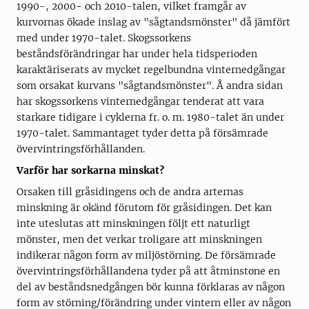
1990-, 2000- och 2010-talen, vilket framgår av
kurvornas ökade inslag av "sågtandsmönster" då jämfört
med under 1970-talet. Skogssorkens
beståndsförändringar har under hela tidsperioden
karaktäriserats av mycket regelbundna vinternedgångar
som orsakat kurvans "sågtandsmönster". Å andra sidan
har skogssorkens vinternedgångar tenderat att vara
starkare tidigare i cyklerna fr. o. m. 1980-talet än under
1970-talet. Sammantaget tyder detta på försämrade
övervintringsförhållanden.
Varför har sorkarna minskat?
Orsaken till gråsidingens och de andra arternas
minskning är okänd förutom för gråsidingen. Det kan
inte uteslutas att minskningen följt ett naturligt
mönster, men det verkar troligare att minskningen
indikerar någon form av miljöstörning. De försämrade
övervintringsförhållandena tyder på att åtminstone en
del av beståndsnedgången bör kunna förklaras av någon
form av störning/förändring under vintern eller av någon