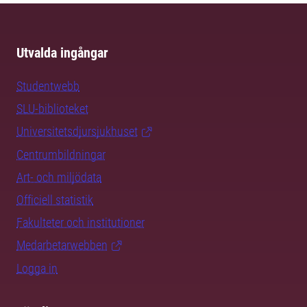
Utvalda ingångar
Studentwebb
SLU-biblioteket
Universitetsdjursjukhuset
Centrumbildningar
Art- och miljödata
Officiell statistik
Fakulteter och institutioner
Medarbetarwebben
Logga in