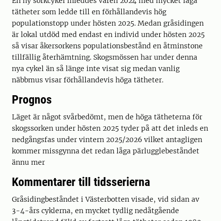
En ny sorkcykel inleddes våren 2024 med mycket låga
tätheter som ledde till en förhållandevis hög
populationstopp under hösten 2025. Medan gråsidingen
är lokal utdöd med endast en individ under hösten 2025
så visar åkersorkens populationsbestånd en åtminstone
tillfällig återhämtning. Skogsmössen har under denna
nya cykel än så länge inte visat sig medan vanlig
näbbmus visar förhållandevis höga tätheter.
Prognos
Läget är något svårbedömt, men de höga tätheterna för
skogssorken under hösten 2025 tyder på att det inleds en
nedgångsfas under vintern 2025/2026 vilket antagligen
kommer missgynna det redan låga pärlugglebeståndet
ännu mer
Kommentarer till tidsserierna
Gråsidingbeståndet i Västerbotten visade, vid sidan av
3-4-års cyklerna, en mycket tydlig nedåtgående