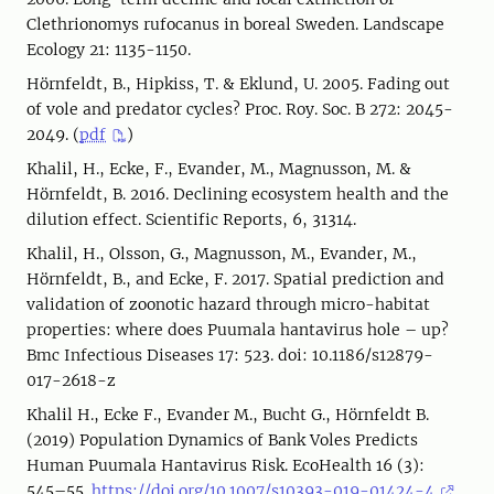
Clethrionomys rufocanus in boreal Sweden. Landscape
Ecology 21: 1135-1150.
Hörnfeldt, B., Hipkiss, T. & Eklund, U. 2005. Fading out
of vole and predator cycles? Proc. Roy. Soc. B 272: 2045-
2049. (
pdf
)
Khalil, H., Ecke, F., Evander, M., Magnusson, M. &
Hörnfeldt, B. 2016. Declining ecosystem health and the
dilution effect. Scientific Reports, 6, 31314.
Khalil, H., Olsson, G., Magnusson, M., Evander, M.,
Hörnfeldt, B., and Ecke, F. 2017. Spatial prediction and
validation of zoonotic hazard through micro-habitat
properties: where does Puumala hantavirus hole – up?
Bmc Infectious Diseases 17: 523. doi: 10.1186/s12879-
017-2618-z
Khalil H., Ecke F., Evander M., Bucht G., Hörnfeldt B.
(2019) Population Dynamics of Bank Voles Predicts
Human Puumala Hantavirus Risk. EcoHealth 16 (3):
545–55.
https://doi.org/10.1007/s10393-019-01424-4
.