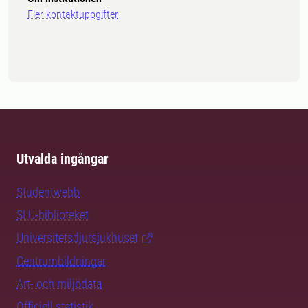
Fler kontaktuppgifter
Utvalda ingångar
Studentwebb
SLU-biblioteket
Universitetsdjursjukhuset
Centrumbildningar
Art- och miljödata
Officiell statistik