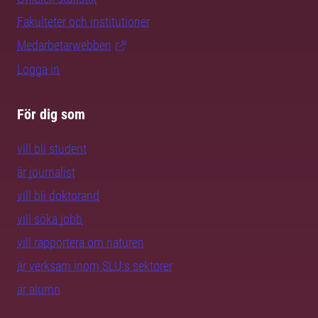
Fakulteter och institutioner
Medarbetarwebben
Logga in
För dig som
vill bli student
är journalist
vill bli doktorand
vill söka jobb
vill rapportera om naturen
är verksam inom SLU:s sektorer
är alumn