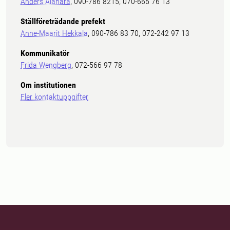
Anders Alanärä
, 090-786 8215, 070-665 76 13
Ställföreträdande prefekt
Anne-Maarit Hekkala
, 090-786 83 70, 072-242 97 13
Kommunikatör
Frida Wengberg
, 072-566 97 78
Om institutionen
Fler kontaktuppgifter