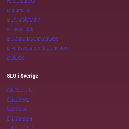
vill bli student
är journalist
vill bli doktorand
vill söka jobb
vill rapportera om naturen
är verksam inom SLU:s sektorer
är alumn
SLU i Sverige
Alla SLU-orter
SLU Alnarp
SLU Umeå
SLU Uppsala
Jobba på SLU