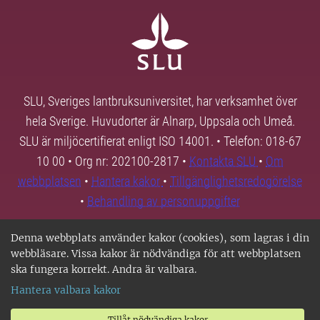
SLU, Sveriges lantbruksuniversitet, har verksamhet över
hela Sverige. Huvudorter är Alnarp, Uppsala och Umeå.
SLU är miljöcertifierat enligt ISO 14001. • Telefon: 018-67
10 00 • Org nr: 202100-2817 •
Kontakta SLU
•
Om
webbplatsen
•
Hantera kakor
•
Tillgänglighetsredogörelse
•
Behandling av personuppgifter
Denna webbplats använder kakor (cookies), som lagras i din
webbläsare. Vissa kakor är nödvändiga för att webbplatsen
ska fungera korrekt. Andra är valbara.
Hantera valbara kakor
Tillåt nödvändiga kakor