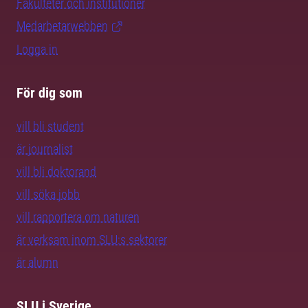
Fakulteter och institutioner
Medarbetarwebben
Logga in
För dig som
vill bli student
är journalist
vill bli doktorand
vill söka jobb
vill rapportera om naturen
är verksam inom SLU:s sektorer
är alumn
SLU i Sverige