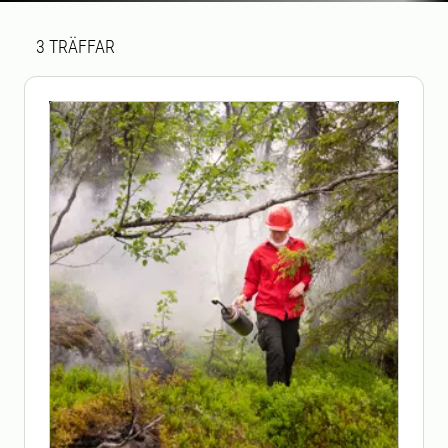
Sökresultat
3 sökresultat hittades
3
TRÄFFAR