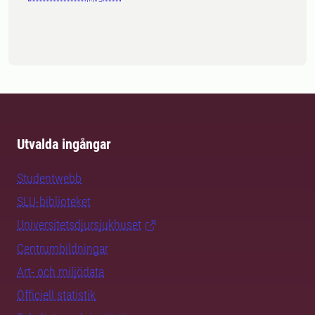
Utvalda ingångar
Studentwebb
SLU-biblioteket
Universitetsdjursjukhuset
Centrumbildningar
Art- och miljödata
Officiell statistik