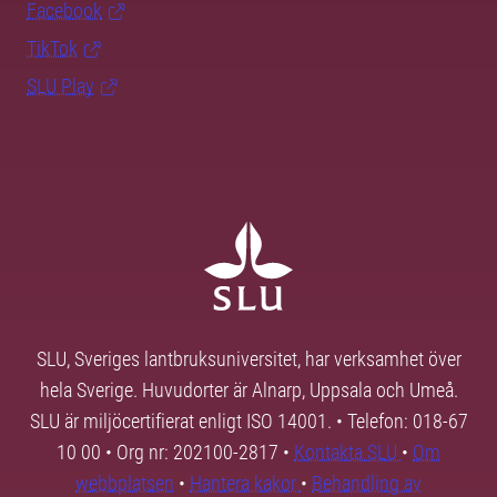
Facebook
TikTok
SLU Play
SLU, Sveriges lantbruksuniversitet, har verksamhet över
hela Sverige. Huvudorter är Alnarp, Uppsala och Umeå.
SLU är miljöcertifierat enligt ISO 14001. • Telefon: 018-67
10 00 • Org nr: 202100-2817 •
Kontakta SLU
•
Om
webbplatsen
•
Hantera kakor
•
Behandling av