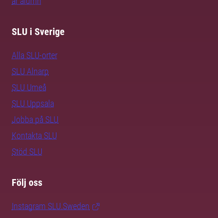
är alumn
SLU i Sverige
Alla SLU-orter
SLU Alnarp
SLU Umeå
SLU Uppsala
Jobba på SLU
Kontakta SLU
Stöd SLU
Följ oss
Instagram SLU.Sweden