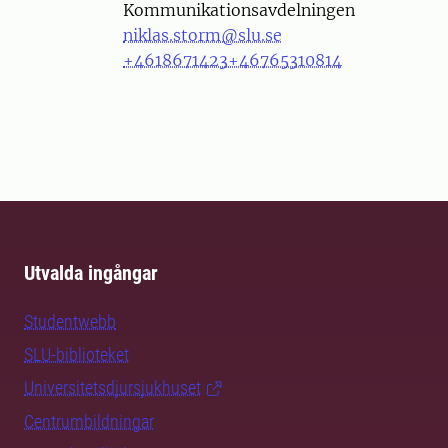
Kommunikationsavdelningen
niklas.storm@slu.se
+4618671423
+46765310814
Utvalda ingångar
Studentwebb
SLU-biblioteket
Universitetsdjursjukhuset
Centrumbildningar