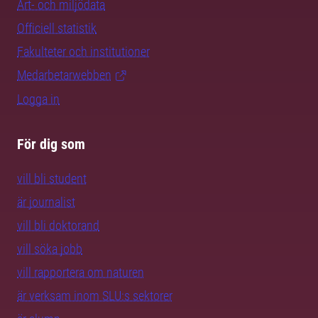
Art- och miljödata
Officiell statistik
Fakulteter och institutioner
Medarbetarwebben
Logga in
För dig som
vill bli student
är journalist
vill bli doktorand
vill söka jobb
vill rapportera om naturen
är verksam inom SLU:s sektorer