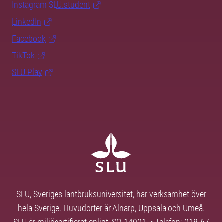
Instagram SLU.student
LinkedIn
Facebook
TikTok
SLU Play
SLU, Sveriges lantbruksuniversitet, har verksamhet över
hela Sverige. Huvudorter är Alnarp, Uppsala och Umeå.
SLU är miljöcertifierat enligt ISO 14001. • Telefon: 018-67