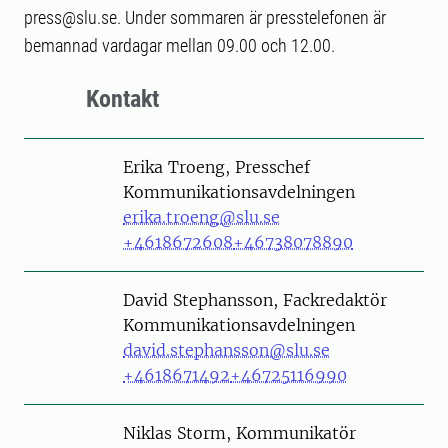
press@slu.se. Under sommaren är presstelefonen är
bemannad vardagar mellan 09.00 och 12.00.
Kontakt
Person
Erika Troeng, Presschef
Kommunikationsavdelningen
erika.troeng@slu.se
+4618672608
+46738078890
Person
David Stephansson, Fackredaktör
Kommunikationsavdelningen
david.stephansson@slu.se
+4618671492
+46725116990
Person
Niklas Storm, Kommunikatör