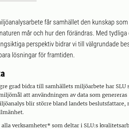
ljöanalysarbete får samhället den kunskap som
r naturen mår och hur den förändras. Med tydliga
ångsiktiga perspektiv bidrar vi till välgrundade bes
bara lösningar för framtiden.
ta
ögre grad bidra till samhällets miljöarbete har SLU
miljömål att användningen av data som genereras 
ljöanalys blir större bland landets beslutsfattare,
llmänhet.
alla verksamheter* som deltar i SLU:s kvalitetsar