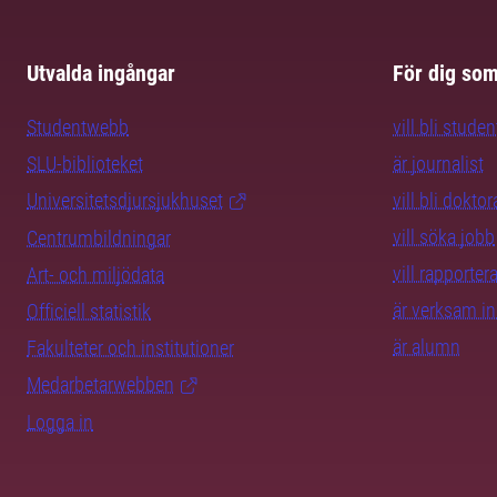
Utvalda ingångar
För dig so
Studentwebb
vill bli studen
SLU-biblioteket
är journalist
Universitetsdjursjukhuset
vill bli dokto
vill söka jobb
Centrumbildningar
vill rapporte
Art- och miljödata
är verksam i
Officiell statistik
är alumn
Fakulteter och institutioner
Medarbetarwebben
Logga in