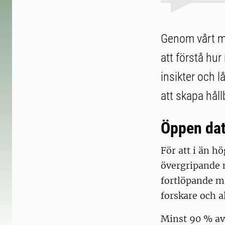
Genom vårt mi
att förstå hu
insikter och l
att skapa håll
Öppen da
För att i än h
övergripande 
fortlöpande mi
forskare och a
Minst 90 % av 