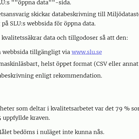
LU:s ""öppna data""-sida.
sansvarig skickar databeskrivning till Miljödatast
 på SLU:s webbsida för öppna data.
valitetssäkrar data och tillgodoser så att den:
n webbsida tillgängligt via
www.slu.se
t maskinläsbart, helst öppet format (CSV eller anna
abeskrivning enligt rekommendation.
eter som deltar i kvalitetsarbetet var det 79 % so
5 uppfyllde kraven.
ålet bedöms i nuläget inte kunna nås.