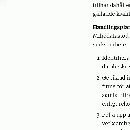
tillhandahålle
gällande kvali
Handlingspla
Miljödatastöd 
verksamhetern
Identifier
databeskri
Ge riktad 
finns för 
samla till
enligt re
Följa upp a
verksamhet