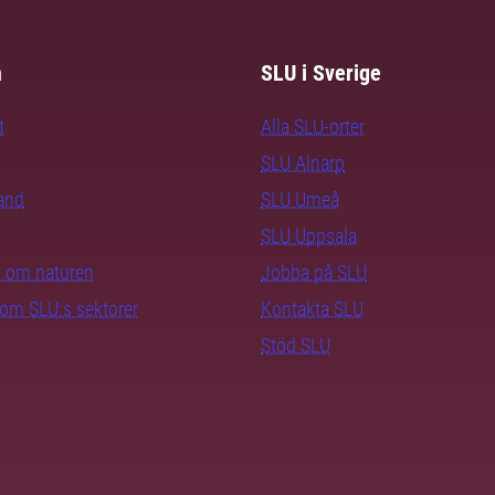
m
SLU i Sverige
t
Alla SLU-orter
SLU Alnarp
rand
SLU Umeå
SLU Uppsala
ra om naturen
Jobba på SLU
nom SLU:s sektorer
Kontakta SLU
Stöd SLU