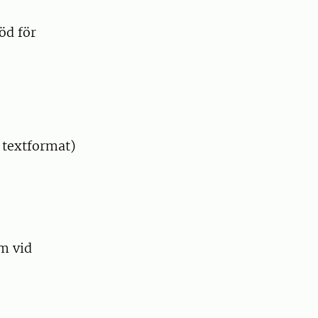
öd för
t textformat)
m vid