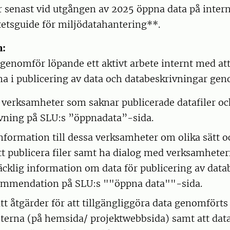
r senast vid utgången av 2025 öppna data på intern
tetsguide för miljödatahantering**.
n:
genomför löpande ett aktivt arbete internt med att
a i publicering av data och databeskrivningar gen
a verksamheter som saknar publicerade datafiler oc
vning på SLU:s ”öppnadata”-sida.
information till dessa verksamheter om olika sätt 
att publicera filer samt ha dialog med verksamheter
räcklig information om data för publicering av dat
kommendation på SLU:s ""öppna data""-sida.
tt åtgärder för att tillgängliggöra data genomförts
erna (på hemsida/ projektwebbsida) samt att dat