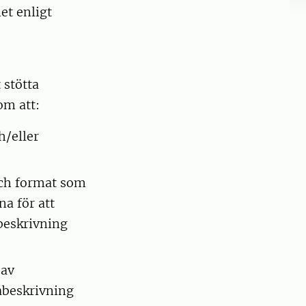
et enligt
 stötta
om att:
h/eller
och format som
na för att
abeskrivning
 av
abeskrivning