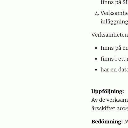
finns på S
Verksamhet
inläggning
Verksamheten k
finns på e
finns i et
har en dat
Uppföljning:
Av de verksamh
årsskiftet 202
Bedömning:
M