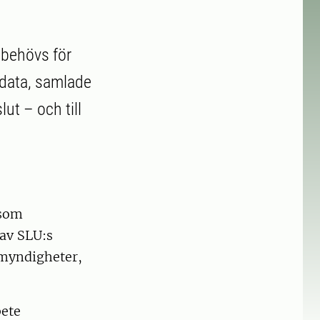
 behövs för
 data, samlade
lut – och till
 som
av SLU:s
 myndigheter,
bete