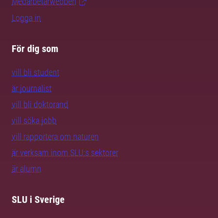
Medarbetarwebben
Logga in
För dig som
vill bli student
är journalist
vill bli doktorand
vill söka jobb
vill rapportera om naturen
är verksam inom SLU:s sektorer
är alumn
SLU i Sverige