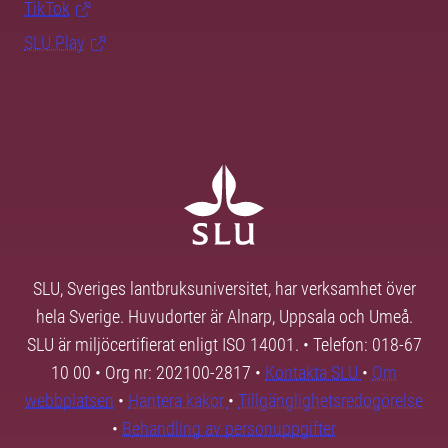
TikTok
SLU Play
SLU, Sveriges lantbruksuniversitet, har verksamhet över
hela Sverige. Huvudorter är Alnarp, Uppsala och Umeå.
SLU är miljöcertifierat enligt ISO 14001. • Telefon: 018-67
10 00 • Org nr: 202100-2817 •
Kontakta SLU
•
Om
webbplatsen
•
Hantera kakor
•
Tillgänglighetsredogörelse
•
Behandling av personuppgifter