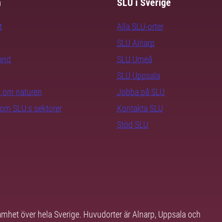
m
SLU i Sverige
t
Alla SLU-orter
SLU Alnarp
rand
SLU Umeå
SLU Uppsala
ra om naturen
Jobba på SLU
nom SLU:s sektorer
Kontakta SLU
Stöd SLU
samhet över hela Sverige. Huvudorter är Alnarp, Uppsala och