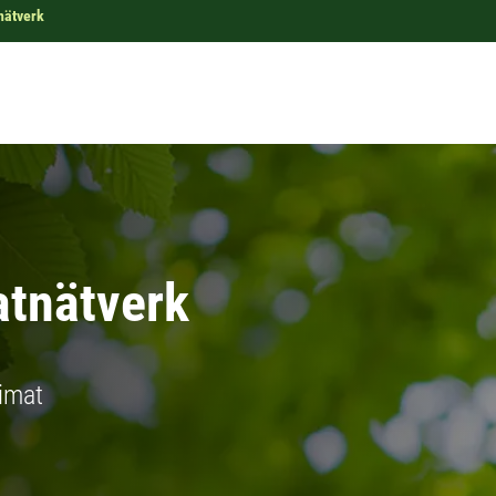
nätverk
atnätverk
limat