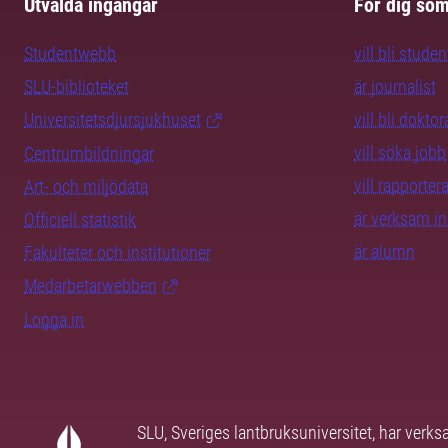
Utvalda ingångar
För dig so
Studentwebb
vill bli studen
SLU-biblioteket
är journalist
Universitetsdjursjukhuset
vill bli dokto
vill söka jobb
Centrumbildningar
vill rapporte
Art- och miljödata
är verksam i
Officiell statistik
är alumn
Fakulteter och institutioner
Medarbetarwebben
Logga in
SLU, Sveriges lantbruksuniversitet, har verk