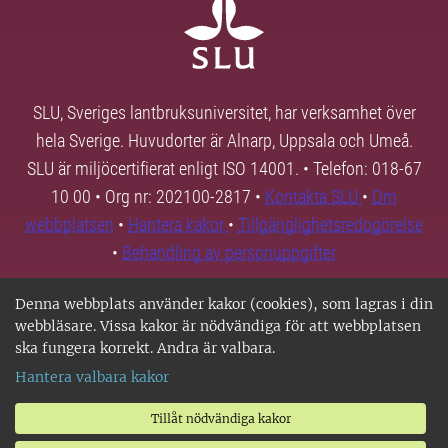
SLU, Sveriges lantbruksuniversitet, har verksamhet över
hela Sverige. Huvudorter är Alnarp, Uppsala och Umeå.
SLU är miljöcertifierat enligt ISO 14001. • Telefon: 018-67
10 00 • Org nr: 202100-2817 •
Kontakta SLU
•
Om
webbplatsen
•
Hantera kakor
•
Tillgänglighetsredogörelse
•
Behandling av personuppgifter
Denna webbplats använder kakor (cookies), som lagras i din
webbläsare. Vissa kakor är nödvändiga för att webbplatsen
ska fungera korrekt. Andra är valbara.
Hantera valbara kakor
Tillåt nödvändiga kakor