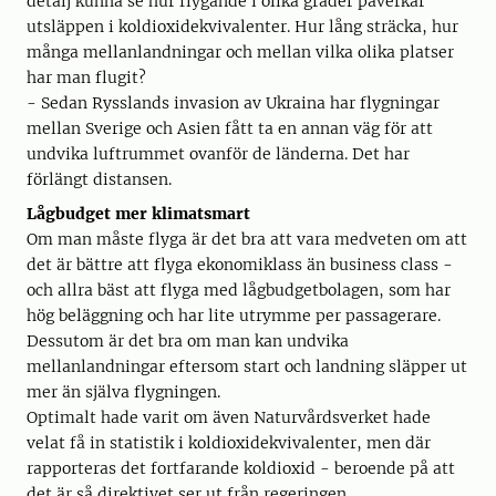
detalj kunna se hur flygande i olika grader påverkar
utsläppen i koldioxidekvivalenter. Hur lång sträcka, hur
många mellanlandningar och mellan vilka olika platser
har man flugit?
- Sedan Rysslands invasion av Ukraina har flygningar
mellan Sverige och Asien fått ta en annan väg för att
undvika luftrummet ovanför de länderna. Det har
förlängt distansen.
Lågbudget mer klimatsmart
Om man måste flyga är det bra att vara medveten om att
det är bättre att flyga ekonomiklass än business class -
och allra bäst att flyga med lågbudgetbolagen, som har
hög beläggning och har lite utrymme per passagerare.
Dessutom är det bra om man kan undvika
mellanlandningar eftersom start och landning släpper ut
mer än själva flygningen.
Optimalt hade varit om även Naturvårdsverket hade
velat få in statistik i koldioxidekvivalenter, men där
rapporteras det fortfarande koldioxid - beroende på att
det är så direktivet ser ut från regeringen.