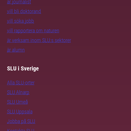
är journalist
vill bli doktorand
vill söka jobb
vill rapportera om naturen
är verksam inom SLU:s sektorer
är alumn
SLU i Sverige
Alla SLU-orter
SLU Alnarp
SLU Umeå
SLU Uppsala
Jobba på SLU
Kontakta SLU