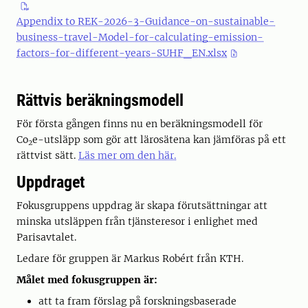
Appendix to REK-2026-3-Guidance-on-sustainable-
business-travel-Model-for-calculating-emission-
factors-for-different-years-SUHF_EN.xlsx
Rättvis beräkningsmodell
För första gången finns nu en beräkningsmodell för
Co
e-utsläpp som gör att lärosätena kan jämföras på ett
2
rättvist sätt.
Läs mer om den här.
Uppdraget
Fokusgruppens uppdrag är skapa förutsättningar att
minska utsläppen från tjänsteresor i enlighet med
Parisavtalet.
Ledare för gruppen är Markus Robért från KTH.
Målet med fokusgruppen är:
att ta fram förslag på forskningsbaserade