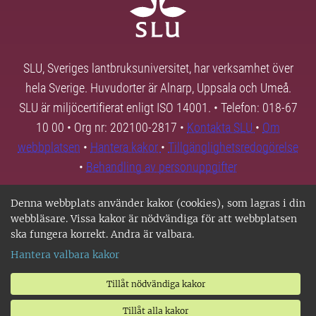
SLU, Sveriges lantbruksuniversitet, har verksamhet över
hela Sverige. Huvudorter är Alnarp, Uppsala och Umeå.
SLU är miljöcertifierat enligt ISO 14001. • Telefon: 018-67
10 00 • Org nr: 202100-2817 •
Kontakta SLU
•
Om
webbplatsen
•
Hantera kakor
•
Tillgänglighetsredogörelse
•
Behandling av personuppgifter
Denna webbplats använder kakor (cookies), som lagras i din
webbläsare. Vissa kakor är nödvändiga för att webbplatsen
ska fungera korrekt. Andra är valbara.
Hantera valbara kakor
Tillåt nödvändiga kakor
Tillåt alla kakor