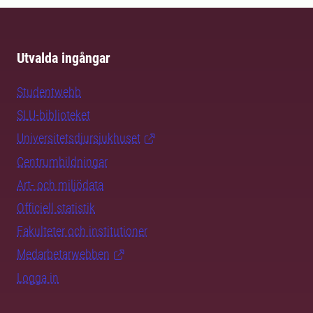
Utvalda ingångar
Studentwebb
SLU-biblioteket
Universitetsdjursjukhuset
Centrumbildningar
Art- och miljödata
Officiell statistik
Fakulteter och institutioner
Medarbetarwebben
Logga in