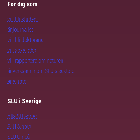
För dig som
vill bli student
är journalist
vill bli doktorand
vill söka jobb
vill rapportera om naturen
är verksam inom SLU:s sektorer
är alumn
SLU i Sverige
Alla SLU-orter
SLU Alnarp
SLU Umeå