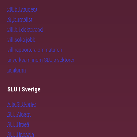
vill bli student
är journalist
vill bli doktorand
vill söka jobb
vill rapportera om naturen
är verksam inom SLU:s sektorer
är alumn
SLU i Sverige
Alla SLU-orter
SLU Alnarp
SLU Umeå
SLU Uppsala