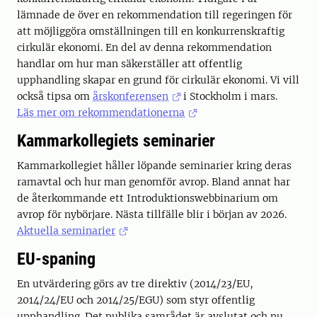
lämnade de över en rekommendation till regeringen för
att möjliggöra omställningen till en konkurrenskraftig
cirkulär ekonomi. En del av denna rekommendation
handlar om hur man säkerställer att offentlig
upphandling skapar en grund för cirkulär ekonomi. Vi vill
också tipsa om
årskonferensen
i Stockholm i mars.
Läs mer om rekommendationerna
Kammarkollegiets seminarier
Kammarkollegiet håller löpande seminarier kring deras
ramavtal och hur man genomför avrop. Bland annat har
de återkommande ett Introduktionswebbinarium om
avrop för nybörjare. Nästa tillfälle blir i början av 2026.
Aktuella seminarier
EU-spaning
En utvärdering görs av tre direktiv (2014/23/EU,
2014/24/EU och 2014/25/EGU) som styr offentlig
upphandling. Det publika samrådet är avslutat och nu