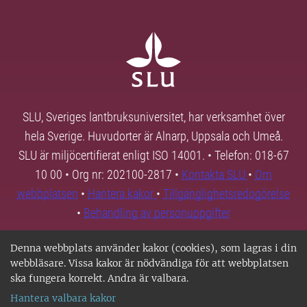
SLU, Sveriges lantbruksuniversitet, har verksamhet över
hela Sverige. Huvudorter är Alnarp, Uppsala och Umeå.
SLU är miljöcertifierat enligt ISO 14001. • Telefon: 018-67
10 00 • Org nr: 202100-2817 •
Kontakta SLU
•
Om
webbplatsen
•
Hantera kakor
•
Tillgänglighetsredogörelse
•
Behandling av personuppgifter
Denna webbplats använder kakor (cookies), som lagras i din
webbläsare. Vissa kakor är nödvändiga för att webbplatsen
ska fungera korrekt. Andra är valbara.
Hantera valbara kakor