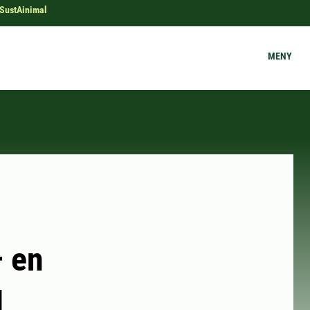
 SustAinimal
MENY
– en
l