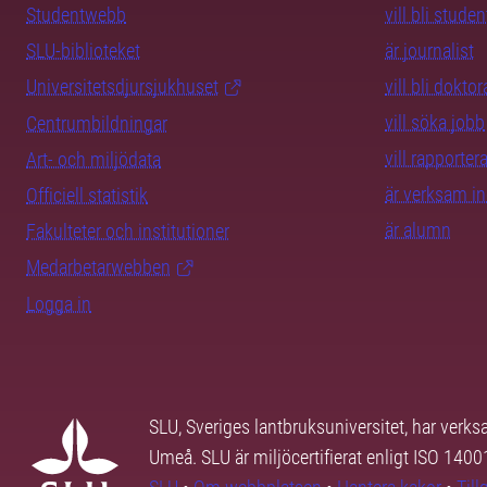
Studentwebb
vill bli studen
SLU-biblioteket
är journalist
Universitetsdjursjukhuset
vill bli dokto
vill söka jobb
Centrumbildningar
vill rapporte
Art- och miljödata
är verksam i
Officiell statistik
är alumn
Fakulteter och institutioner
Medarbetarwebben
Logga in
SLU, Sveriges lantbruksuniversitet, har verk
Umeå. SLU är miljöcertifierat enligt ISO 140