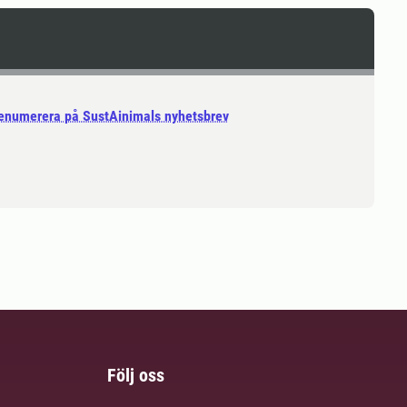
enumerera på SustAinimals nyhetsbrev
Följ oss