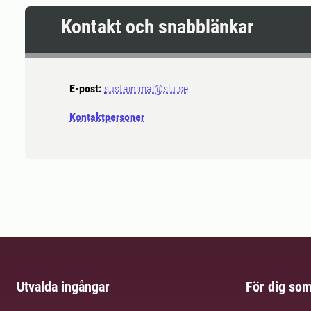
Kontakt och snabblänkar
E-post:
sustainimal@slu.se
Kontaktpersoner
Utvalda ingångar
För dig so