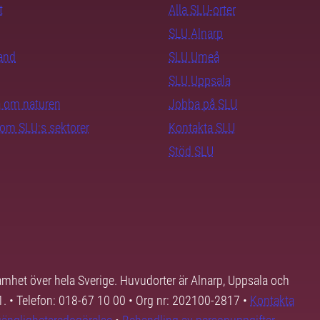
t
Alla SLU-orter
SLU Alnarp
rand
SLU Umeå
SLU Uppsala
ra om naturen
Jobba på SLU
nom SLU:s sektorer
Kontakta SLU
Stöd SLU
samhet över hela Sverige. Huvudorter är Alnarp, Uppsala och
01. • Telefon: 018-67 10 00 • Org nr: 202100-2817 •
Kontakta