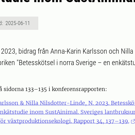
d: 2025-06-11
 2023, bidrag från Anna-Karin Karlsson och Nilla 
riken "Betesskötsel i norra Sverige – en enkätst
å sidorna 133–135 i konferensrapporten:
lsson & Nilla Nilsdotter-Linde, N. 2023. Betessköt
nkätstudie inom SustAinimal. Sveriges lantbruksun
för växtproduktionsekologi. Rapport 34, 137–139.