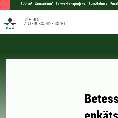
SLU.se
Samverkan
Samverkansprojekt
SustAinimal
Fors
SVERIGES
LANTBRUKSUNIVERSITET
Betess
enkäts