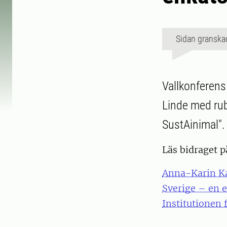
Sidan granska
Vallkonferens
Linde med rub
SustAinimal".
Läs bidraget p
Anna-Karin Kar
Sverige – en e
Institutionen 