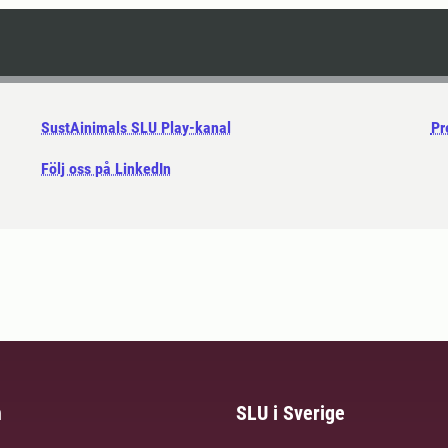
SustAinimals SLU Play-kanal
Pr
Följ oss på LinkedIn
m
SLU i Sverige