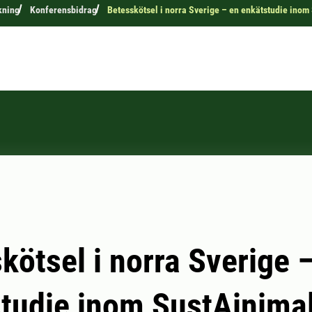
kning
Konferensbidrag
Betesskötsel i norra Sverige – en enkätstudie inom
kötsel i norra Sverige 
tudie inom SustAinima