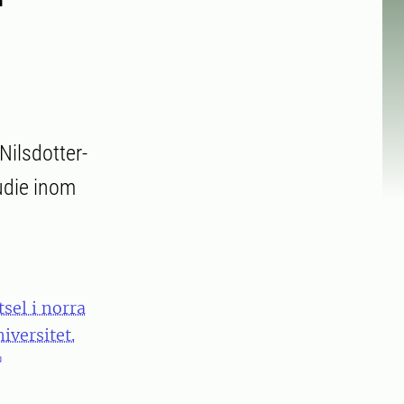
Nilsdotter-
udie inom
sel i norra
iversitet.