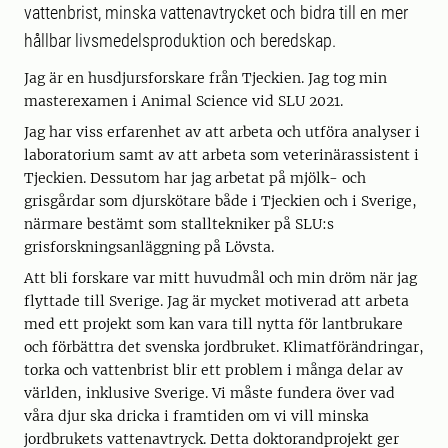
vattenbrist, minska vattenavtrycket och bidra till en mer
hållbar livsmedelsproduktion och beredskap.
Jag är en husdjursforskare från Tjeckien. Jag tog min
masterexamen i Animal Science vid SLU 2021.
Jag har viss erfarenhet av att arbeta och utföra analyser i
laboratorium samt av att arbeta som veterinärassistent i
Tjeckien. Dessutom har jag arbetat på mjölk- och
grisgårdar som djurskötare både i Tjeckien och i Sverige,
närmare bestämt som stalltekniker på SLU:s
grisforskningsanläggning på Lövsta.
Att bli forskare var mitt huvudmål och min dröm när jag
flyttade till Sverige. Jag är mycket motiverad att arbeta
med ett projekt som kan vara till nytta för lantbrukare
och förbättra det svenska jordbruket. Klimatförändringar,
torka och vattenbrist blir ett problem i många delar av
världen, inklusive Sverige. Vi måste fundera över vad
våra djur ska dricka i framtiden om vi vill minska
jordbrukets vattenavtryck. Detta doktorandprojekt ger