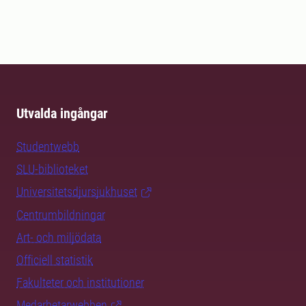
Utvalda ingångar
Studentwebb
SLU-biblioteket
Universitetsdjursjukhuset
Centrumbildningar
Art- och miljödata
Officiell statistik
Fakulteter och institutioner
Medarbetarwebben