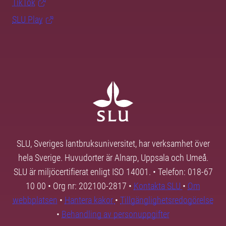
TikTok
SLU Play
SLU, Sveriges lantbruksuniversitet, har verksamhet över
hela Sverige. Huvudorter är Alnarp, Uppsala och Umeå.
SLU är miljöcertifierat enligt ISO 14001. • Telefon: 018-67
10 00 • Org nr: 202100-2817 •
Kontakta SLU
•
Om
webbplatsen
•
Hantera kakor
•
Tillgänglighetsredogörelse
•
Behandling av personuppgifter