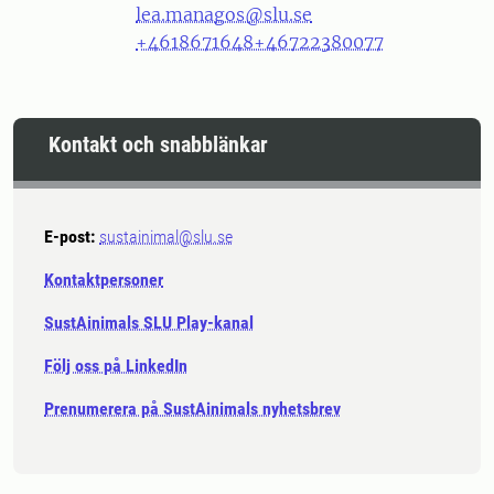
lea.managos@slu.se
+4618671648
+46722380077
Kontakt och snabblänkar
E-post:
sustainimal@slu.se
Kontaktpersoner
SustAinimals SLU Play-kanal
Följ oss på LinkedIn
Prenumerera på SustAinimals nyhetsbrev