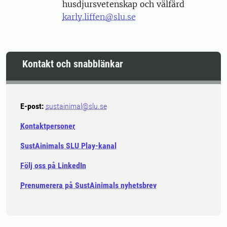
husdjursvetenskap och välfärd
karly.liffen@slu.se
Kontakt och snabblänkar
E-post:
sustainimal@slu.se
Kontaktpersoner
SustAinimals SLU Play-kanal
Följ oss på LinkedIn
Prenumerera på SustAinimals nyhetsbrev