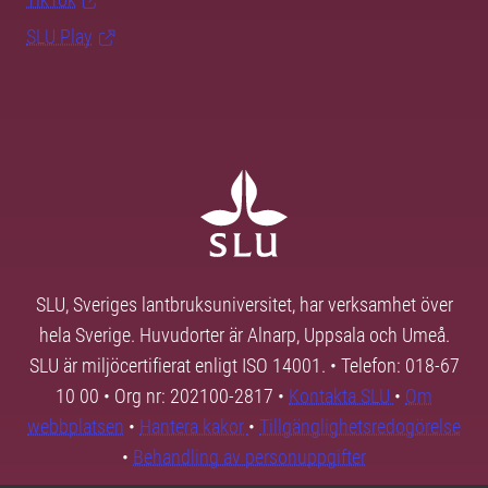
SLU Play
SLU, Sveriges lantbruksuniversitet, har verksamhet över
hela Sverige. Huvudorter är Alnarp, Uppsala och Umeå.
SLU är miljöcertifierat enligt ISO 14001. • Telefon: 018-67
10 00 • Org nr: 202100-2817 •
Kontakta SLU
•
Om
webbplatsen
•
Hantera kakor
•
Tillgänglighetsredogörelse
•
Behandling av personuppgifter