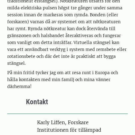
traditionellt elstängsel). Nötkreaturen utsätts för den
milda elektriska pulsen högst tre gånger under samma
session innan de markeras som rymda. Bonden (eller
forskaren) varnas då av systemet om att nötkreaturen
har rymt. Rymda nötkreatur kan dock återvända till
gränszonen och halsbandet återaktiveras och fungerar
som vanligt om detta inträffar. Virtuella stängsel kan
vara ett användbart verktyg i system med remsbete eller
rotationsbete och där det inte är praktiskt att bygga
stängsel.
På min fritid tycker jag om att resa runt i Europa och
hålla kontakten med min familj och mina vänner
därhemma!
Kontakt
Person
Karly Liffen, Forskare
Institutionen för tillämpad