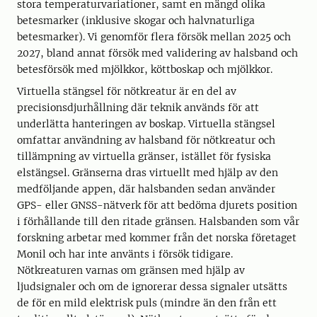
stora temperaturvariationer, samt en mängd olika
betesmarker (inklusive skogar och halvnaturliga
betesmarker). Vi genomför flera försök mellan 2025 och
2027, bland annat försök med validering av halsband och
betesförsök med mjölkkor, köttboskap och mjölkkor.
Virtuella stängsel för nötkreatur är en del av
precisionsdjurhållning där teknik används för att
underlätta hanteringen av boskap. Virtuella stängsel
omfattar användning av halsband för nötkreatur och
tillämpning av virtuella gränser, istället för fysiska
elstängsel. Gränserna dras virtuellt med hjälp av den
medföljande appen, där halsbanden sedan använder
GPS- eller GNSS-nätverk för att bedöma djurets position
i förhållande till den ritade gränsen. Halsbanden som vår
forskning arbetar med kommer från det norska företaget
Monil och har inte använts i försök tidigare.
Nötkreaturen varnas om gränsen med hjälp av
ljudsignaler och om de ignorerar dessa signaler utsätts
de för en mild elektrisk puls (mindre än den från ett