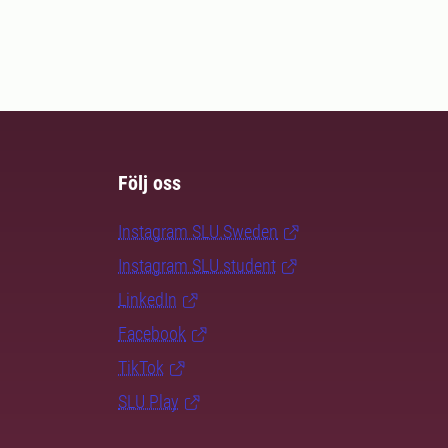
Följ oss
Instagram SLU.Sweden
Instagram SLU.student
LinkedIn
Facebook
TikTok
SLU Play