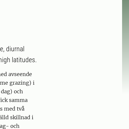
e, diurnal
igh latitudes.
med avseende
ime grazing) i
r dag) och
 fick samma
s med två
lld skillnad i
dag- och