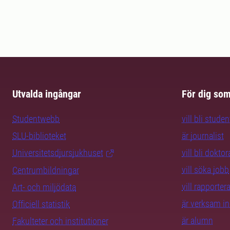
Utvalda ingångar
För dig so
Studentwebb
vill bli studen
SLU-biblioteket
är journalist
Universitetsdjursjukhuset
vill bli dokto
vill söka jobb
Centrumbildningar
vill rapporte
Art- och miljödata
är verksam i
Officiell statistik
är alumn
Fakulteter och institutioner