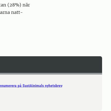
tan (28%) när
garna natt-
enumerera på SustAinimals nyhetsbrev