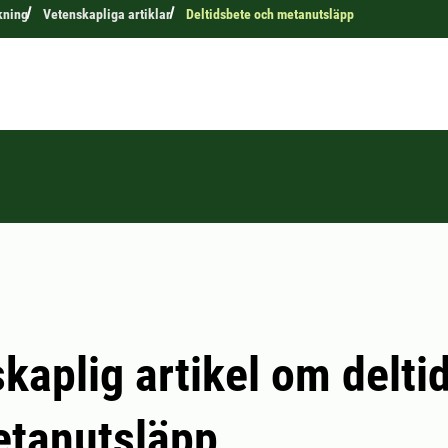
kning
Vetenskapliga artiklar
Deltidsbete och metanutsläpp
kaplig artikel om delti
etanutsläpp