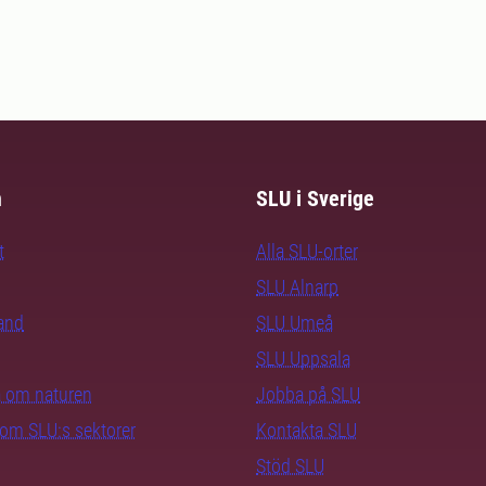
m
SLU i Sverige
t
Alla SLU-orter
SLU Alnarp
rand
SLU Umeå
SLU Uppsala
ra om naturen
Jobba på SLU
nom SLU:s sektorer
Kontakta SLU
Stöd SLU