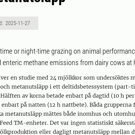
d: 2025-11-27
ytime or night-time grazing on animal performanc
 enteric methane emissions from dairy cows at h
river en studie med 24 mjölkkor som undersöktes 
och metanutsläpp i ett deltidsbetessystem (part-t
 Hälften av korna betade enbart på dagtid (10 h pe
 enbart på natten (12 h nattbete). Båda grupperna
ska metanutsläpp mättes både inomhus och utomhu
eed TM-enheter. Det var ingen statistiskt säkerstä
jölkproduktion eller dagligt metanutsläpp mellan 