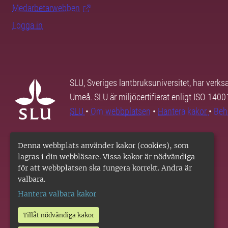
Medarbetarwebben
Logga in
SLU, Sveriges lantbruksuniversitet, har verk
Umeå. SLU är miljöcertifierat enligt ISO 140
SLU
•
Om webbplatsen
•
Hantera kakor
•
Beh
Denna webbplats använder kakor (cookies), som
lagras i din webbläsare. Vissa kakor är nödvändiga
för att webbplatsen ska fungera korrekt. Andra är
valbara.
Hantera valbara kakor
Tillåt nödvändiga kakor