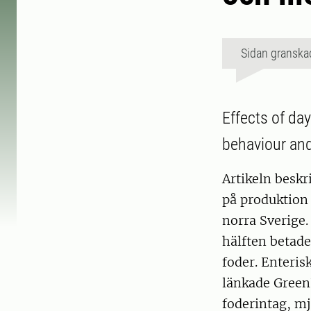
Sidan granska
Effects of da
behaviour and
Artikeln besk
på produktion 
norra Sverige.
hälften betade
foder. Enteri
länkade GreenF
foderintag, m