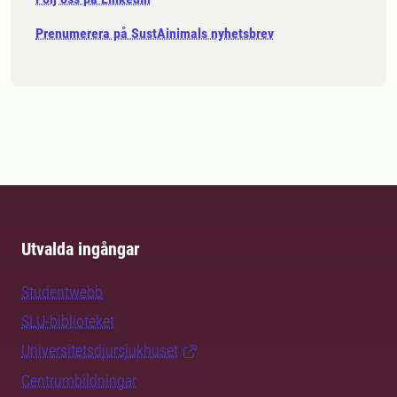
Prenumerera på SustAinimals nyhetsbrev
Utvalda ingångar
Studentwebb
SLU-biblioteket
Universitetsdjursjukhuset
Centrumbildningar