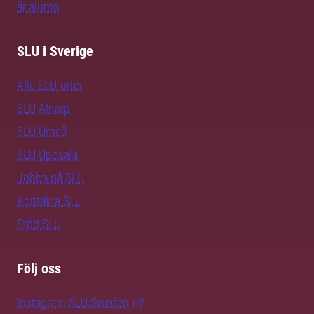
är alumn
SLU i Sverige
Alla SLU-orter
SLU Alnarp
SLU Umeå
SLU Uppsala
Jobba på SLU
Kontakta SLU
Stöd SLU
Följ oss
Instagram SLU.Sweden