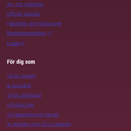
Art- och miljödata
Officiell statistik
Fakulteter och institutioner
Medarbetarwebben
Logga in
För dig som
vill bli student
är journalist
vill bli doktorand
vill söka jobb
vill rapportera om naturen
är verksam inom SLU:s sektorer