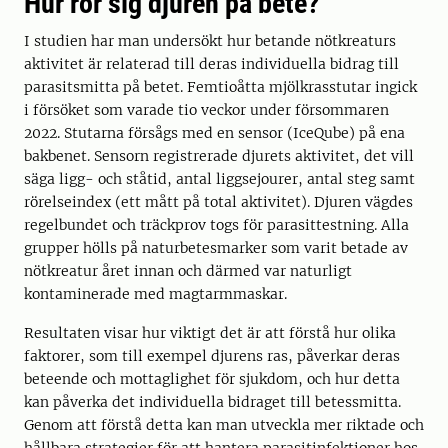
Hur rör sig djuren på bete?
I studien har man undersökt hur betande nötkreaturs
aktivitet är relaterad till deras individuella bidrag till
parasitsmitta på betet. Femtioåtta mjölkrasstutar ingick
i försöket som varade tio veckor under försommaren
2022. Stutarna försågs med en sensor (IceQube) på ena
bakbenet. Sensorn registrerade djurets aktivitet, det vill
säga ligg- och ståtid, antal liggsejourer, antal steg samt
rörelseindex (ett mått på total aktivitet). Djuren vägdes
regelbundet och träckprov togs för parasittestning. Alla
grupper hölls på naturbetesmarker som varit betade av
nötkreatur året innan och därmed var naturligt
kontaminerade med magtarmmaskar.
Resultaten visar hur viktigt det är att förstå hur olika
faktorer, som till exempel djurens ras, påverkar deras
beteende och mottaglighet för sjukdom, och hur detta
kan påverka det individuella bidraget till betessmitta.
Genom att förstå detta kan man utveckla mer riktade och