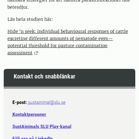
hållbara strategier för att hantera parasitinfektioner hos
betesdjur.
Läs hela studien här:
Hide ‘n seek: individual behavioural responses of cattle
excreting different amounts of nematode eggs—
potential threshold for pasture contamination
assessment
Kontakt och snabblänkar
E-post:
sustainimal@slu.se
Kontaktpersoner
SustAinimals SLU Play-kanal
Följ oss på LinkedIn