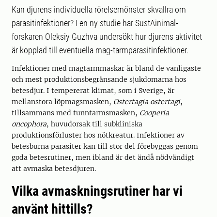
Kan djurens individuella rörelsemönster skvallra om
parasitinfektioner? I en ny studie har SustAinimal-
forskaren Oleksiy Guzhva undersökt hur djurens aktivitet
är kopplad till eventuella mag-tarmparasitinfektioner.
Infektioner med magtarmmaskar är bland de vanligaste
och mest produktionsbegränsande sjukdomarna hos
betesdjur. I tempererat klimat, som i Sverige, är
mellanstora löpmagsmasken,
Ostertagia ostertagi
,
tillsammans med tunntarmsmasken,
Cooperia
oncophora
, huvudorsak till subkliniska
produktionsförluster hos nötkreatur. Infektioner av
betesburna parasiter kan till stor del förebyggas genom
goda betesrutiner, men ibland är det ändå nödvändigt
att avmaska betesdjuren.
Vilka avmaskningsrutiner har vi
använt hittills?