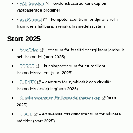
PAN Sweden
– evidensbaserad kunskap om
·
växtbaserade proteiner
SustAinimal
– kompetenscentrum för djurens roll i
·
framtidens hållbara, svenska livsmedelssystem
Start 2025
AgroDrive
– centrum för fossilfri energi inom jordbruk
·
och livsmedel (start 2025)
FORCE
– kunskapscentrum för ett resilient
·
livsmedelssystem (start 2025)
PLENTY
– centrum för symbiotisk och cirkulär
·
livsmedelsförsörjning(start 2025)
Kunskapscentrum för livsmedelsberedskap
(start
·
2025)
PLATE
– ett svenskt forskningscentrum för hållbara
·
måltider (start 2025)