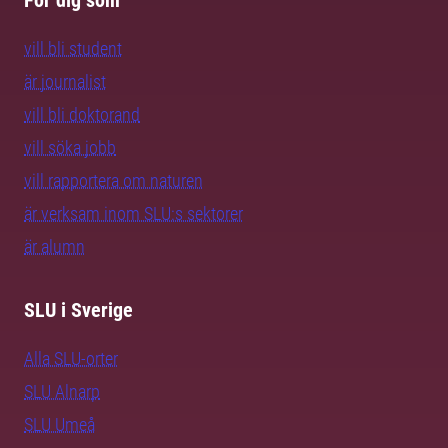
För dig som
vill bli student
är journalist
vill bli doktorand
vill söka jobb
vill rapportera om naturen
är verksam inom SLU:s sektorer
är alumn
SLU i Sverige
Alla SLU-orter
SLU Alnarp
SLU Umeå