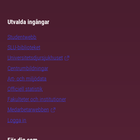
Utvalda ingångar
Studentwebb
SLU-biblioteket
Universitetsdjursjukhuset
Centrumbildningar
Art- och miljödata
Officiell statistik
Fakulteter och institutioner
Medarbetarwebben
Logga in