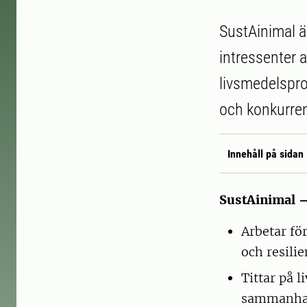
SustAinimal ä
intressenter 
livsmedelsprod
och konkurren
Innehåll på sidan
SustAinimal 
Arbetar fö
och resili
Tittar på 
sammanhang