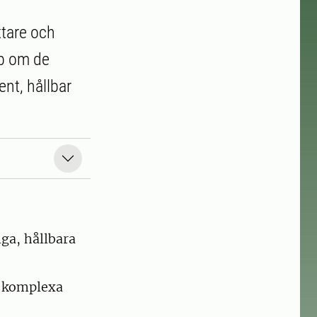
ttare och
ap om de
ent, hållbar
iga, hållbara
e komplexa