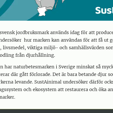
 svensk jordbruksmark används idag för att produce
ndersöker hur marken kan användas för att få ut g
, livsmedel, viktiga miljö- och samhällsvärden so
odling från djurhållning.
n har naturbetesmarken i Sverige minskat så mycke
erar där gått förlorade. Det är bara betande djur s
kerna levande. SustAinimal undersöker därför ocks
lingssystem och ekosystem att restaurera och öka 
marker.