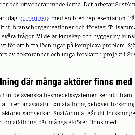
erar och utvärderar modellerna. Det arbetar SustAi
ar idag
20 partners
med en bred representation från
itut, branschorganisationer och företag. Tillsamma
svåra frågor. Vi delar kunskap och bygger ny kuns
ivt för att hitta lösningar på komplexa problem. Sj
rs av doktorander och unga forskare i projekt i S
lning där många aktörer finns med
a hur de svenska livsmedelssystemen ser ut i fram
är att i en ansvarsfull omställning behöver forsknin
aktörer samverkar. SustAinimal går dit forskninge
en omställning där många aktörer finns med.