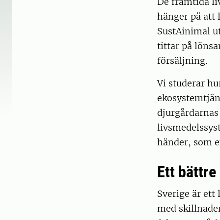
De framtida l
hänger på att 
SustAinimal ut
tittar på löns
försäljning.
Vi studerar h
ekosystemtjän
djurgårdarnas 
livsmedelssyst
händer, som ex
Ett bättr
Sverige är ett
med skillnader