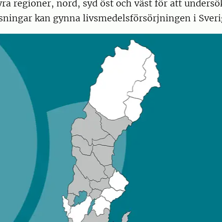
yra regioner, nord, syd öst och väst för att undersö
sningar kan gynna livsmedelsförsörjningen i Sveri