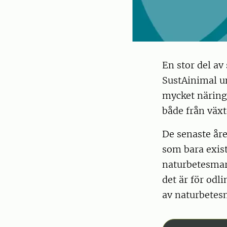
En stor del av
SustAinimal u
mycket näring
både från växt
De senaste åre
som bara exist
naturbetesmar
det är för od
av naturbetes