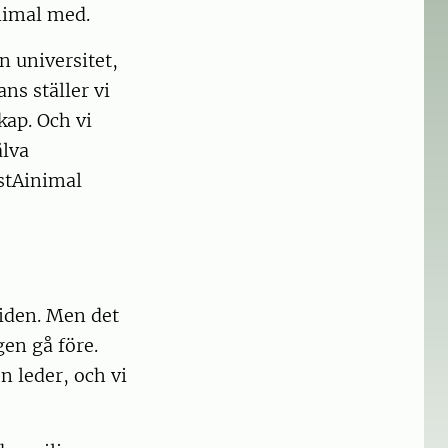
nimal med.
 universitet,
ns ställer vi
kap. Och vi
älva
ustAinimal
tiden. Men det
gen gå före.
n leder, och vi