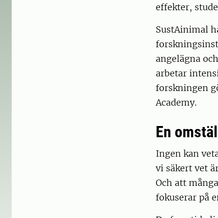
effekter, stud
SustAinimal h
forskningsinst
angelägna och 
arbetar intens
forskningen gö
Academy.
En omstäl
Ingen kan vet
vi säkert vet 
Och att många 
fokuserar på 