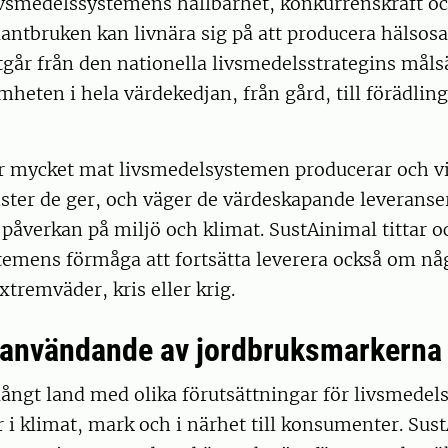
ivsmedelssystemens hållbarhet, konkurrenskraft oc
lantbruken kan livnära sig på att producera hälsos
går från den nationella livsmedelsstrategins måls
amheten i hela värdekedjan, från gård, till förädlin
ur mycket mat livsmedelsystemen producerar och v
ster de ger, och väger de värdeskapande leverans
påverkan på miljö och klimat. SustAinimal tittar o
emens förmåga att fortsätta leverera också om någ
tremväder, kris eller krig.
e användande av jordbruksmarkerna
 långt land med olika förutsättningar för livsmedel
 i klimat, mark och i närhet till konsumenter. Sus