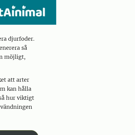
ra djurfoder.
enerera så
m möjligt,
t att arter
om kan hålla
å hur viktigt
användningen