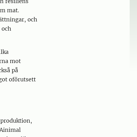
h resiliens
am mat.
ättningar, och
g och
ilka
erna mot
ckså på
ot oförutsett
sproduktion,
tAinimal