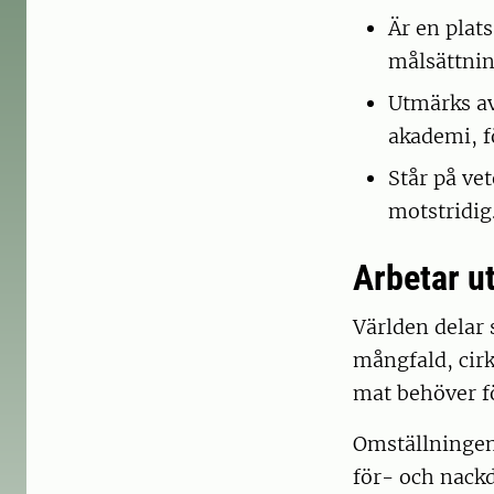
Är en plats
målsättnin
Utmärks av
akademi, f
Står på ve
motstridig
Arbetar ut
Världen delar 
mångfald, cirk
mat behöver fö
Omställningen
för- och nackd