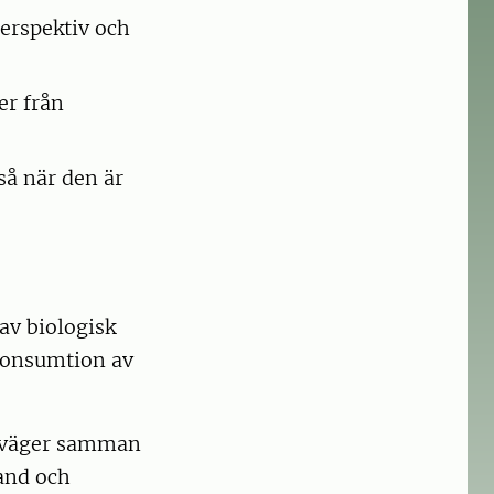
perspektiv och
er från
så när den är
av biologisk
 konsumtion av
, väger samman
and och