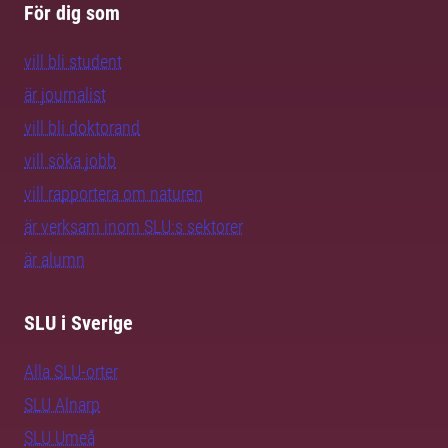
För dig som
vill bli student
är journalist
vill bli doktorand
vill söka jobb
vill rapportera om naturen
är verksam inom SLU:s sektorer
är alumn
SLU i Sverige
Alla SLU-orter
SLU Alnarp
SLU Umeå