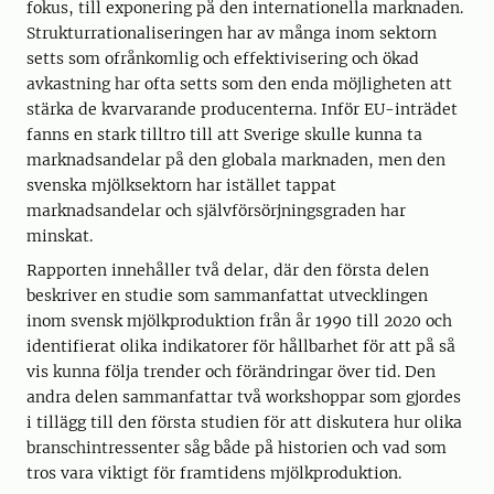
fokus, till exponering på den internationella marknaden.
Strukturrationaliseringen har av många inom sektorn
setts som ofrånkomlig och effektivisering och ökad
avkastning har ofta setts som den enda möjligheten att
stärka de kvarvarande producenterna. Inför EU-inträdet
fanns en stark tilltro till att Sverige skulle kunna ta
marknadsandelar på den globala marknaden, men den
svenska mjölksektorn har istället tappat
marknadsandelar och självförsörjningsgraden har
minskat.
Rapporten innehåller två delar, där den första delen
beskriver en studie som sammanfattat utvecklingen
inom svensk mjölkproduktion från år 1990 till 2020 och
identifierat olika indikatorer för hållbarhet för att på så
vis kunna följa trender och förändringar över tid. Den
andra delen sammanfattar två workshoppar som gjordes
i tillägg till den första studien för att diskutera hur olika
branschintressenter såg både på historien och vad som
tros vara viktigt för framtidens mjölkproduktion.