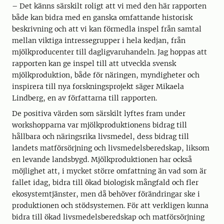
– Det känns särskilt roligt att vi med den här rapporten
både kan bidra med en ganska omfattande historisk
beskrivning och att vi kan förmedla inspel från samtal
mellan viktiga intressegrupper i hela kedjan, från
mjölkproducenter till dagligvaruhandeln. Jag hoppas att
rapporten kan ge inspel till att utveckla svensk
mjölkproduktion, både för näringen, myndigheter och
inspirera till nya forskningsprojekt säger Mikaela
Lindberg, en av författarna till rapporten.
De positiva värden som särskilt lyftes fram under
workshopparna var mjölkproduktionens bidrag till
hållbara och näringsrika livsmedel, dess bidrag till
landets matförsörjning och livsmedelsberedskap, liksom
en levande landsbygd. Mjölkproduktionen har också
möjlighet att, i mycket större omfattning än vad som är
fallet idag, bidra till ökad biologisk mångfald och fler
ekosystemtjänster, men då behöver förändringar ske i
produktionen och stödsystemen. För att verkligen kunna
bidra till ökad livsmedelsberedskap och matförsörjning