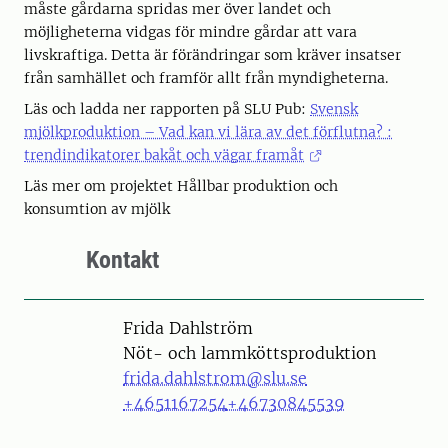
måste gårdarna spridas mer över landet och
möjligheterna vidgas för mindre gårdar att vara
livskraftiga. Detta är förändringar som kräver insatser
från samhället och framför allt från myndigheterna.
Läs och ladda ner rapporten på SLU Pub:
Svensk
mjölkproduktion – Vad kan vi lära av det förflutna? :
trendindikatorer bakåt och vägar framåt
Läs mer om projektet Hållbar produktion och
konsumtion av mjölk
Kontakt
Person
Frida Dahlström
Nöt- och lammköttsproduktion
frida.dahlstrom@slu.se
+4651167254
+46730845539