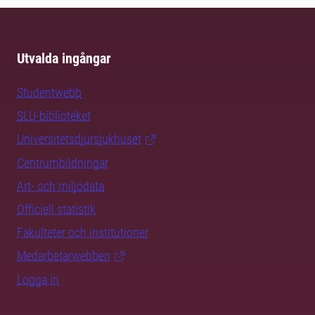
Utvalda ingångar
Studentwebb
SLU-biblioteket
Universitetsdjursjukhuset
Centrumbildningar
Art- och miljödata
Officiell statistik
Fakulteter och institutioner
Medarbetarwebben
Logga in