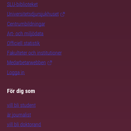
SLU-biblioteket
Universitetsdjursjukhuset
Centrumbildningar
Art- och miljödata
Officiell statistik
Fakulteter och institutioner
Medarbetarwebben
Logga in
För dig som
vill bli student
är journalist
vill bli doktorand