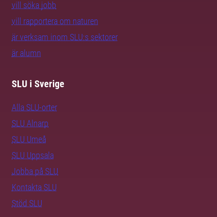
vill söka jobb
vill rapportera om naturen
är verksam inom SLU:s sektorer
är alumn
SLU i Sverige
Alla SLU-orter
SLU Alnarp
SLU Umeå
SLU Uppsala
Jobba på SLU
Kontakta SLU
Stöd SLU