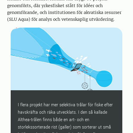
genomförts, där yrkesfisket stått för idéer och
genomförande, och institutionen för akvatiska resurser
(SLU Aqua) för analys och vetenskaplig utvärdering.
I flera projekt har mer selektiva trålar för fiske efter
M
havskräfta och räka utvecklats. I den så kallade
b
Althea-trålen finns både en art- och en
f
storlekssorterade rist (galler) som sorterar ut små
r