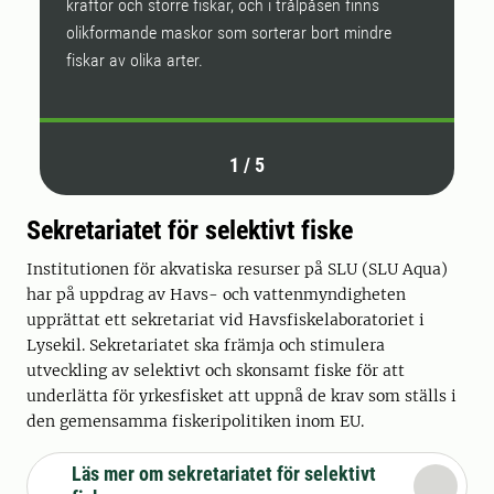
kräftor och större fiskar, och i trålpåsen finns
olikformande maskor som sorterar bort mindre
fiskar av olika arter.
1
/
5
Sekretariatet för selektivt fiske
Institutionen för akvatiska resurser på SLU (SLU Aqua)
har på uppdrag av Havs- och vattenmyndigheten
upprättat ett sekretariat vid Havsfiskelaboratoriet i
Lysekil. Sekretariatet ska främja och stimulera
utveckling av selektivt och skonsamt fiske för att
underlätta för yrkesfisket att uppnå de krav som ställs i
den gemensamma fiskeripolitiken inom EU.
Läs mer om sekretariatet för selektivt