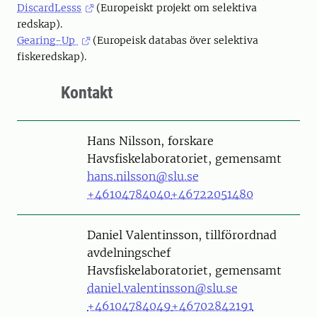
DiscardLesss
(Europeiskt projekt om selektiva
redskap).
Gearing-Up
(Europeisk databas över selektiva
fiskeredskap).
Kontakt
Person
Hans Nilsson, forskare
Havsfiskelaboratoriet, gemensamt
hans.nilsson@slu.se
+46104784040
+46722051480
Person
Daniel Valentinsson, tillförordnad
avdelningschef
Havsfiskelaboratoriet, gemensamt
daniel.valentinsson@slu.se
+46104784049
+46702842191