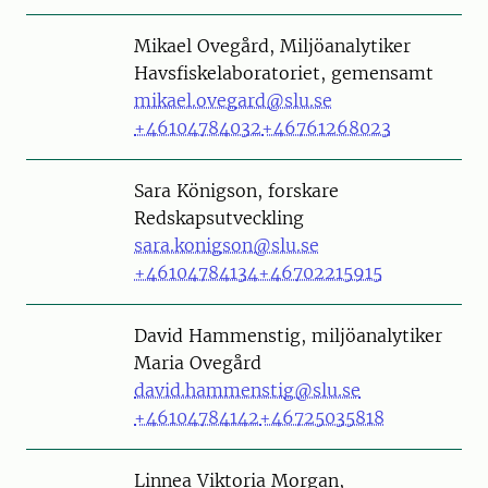
Person
Mikael Ovegård, Miljöanalytiker
Havsfiskelaboratoriet, gemensamt
mikael.ovegard@slu.se
+46104784032
+46761268023
Person
Sara Königson, forskare
Redskapsutveckling
sara.konigson@slu.se
+46104784134
+46702215915
Person
David Hammenstig, miljöanalytiker
Maria Ovegård
david.hammenstig@slu.se
+46104784142
+46725035818
Person
Linnea Viktoria Morgan,