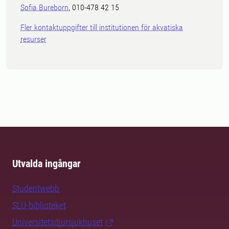
Sofia Bureborn
, 010-478 42 15
Fler kontaktuppgifter till institutionen för akvatiska
resurser
Utvalda ingångar
Studentwebb
SLU-biblioteket
Universitetsdjursjukhuset