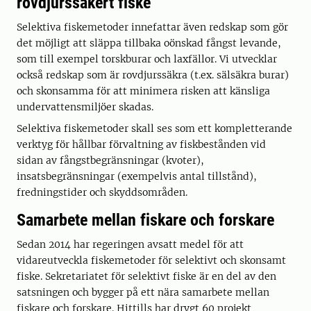
rovdjurssäkert fiske
Selektiva fiskemetoder innefattar även redskap som gör
det möjligt att släppa tillbaka oönskad fångst levande,
som till exempel torskburar och laxfällor. Vi utvecklar
också redskap som är rovdjurssäkra (t.ex. sälsäkra burar)
och skonsamma för att minimera risken att känsliga
undervattensmiljöer skadas.
Selektiva fiskemetoder skall ses som ett kompletterande
verktyg för hållbar förvaltning av fiskbestånden vid
sidan av fångstbegränsningar (kvoter),
insatsbegränsningar (exempelvis antal tillstånd),
fredningstider och skyddsområden.
Samarbete mellan fiskare och forskare
Sedan 2014 har regeringen avsatt medel för att
vidareutveckla fiskemetoder för selektivt och skonsamt
fiske. Sekretariatet för selektivt fiske är en del av den
satsningen och bygger på ett nära samarbete mellan
fiskare och forskare. Hittills har drygt 60 projekt