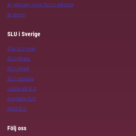
är verksam inom SLU:s sektorer
är alumn
SLU i Sverige
Alla SLU-orter
SLU Alnarp
SLU Umeå
SLU Uppsala
Jobba på SLU
Kontakta SLU
Stöd SLU
Följ oss