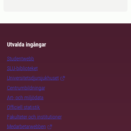
Utvalda ingångar
Studentwebb
SLU-biblioteket
Universitetsdjursjukhuset
Centrumbildningar
Art- och miljödata
Officiell statistik
Fakulteter och institutioner
Medarbetarwebben