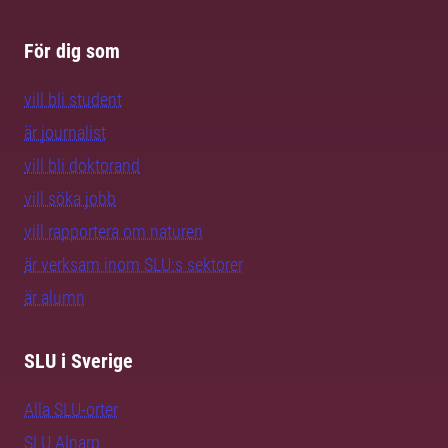
För dig som
vill bli student
är journalist
vill bli doktorand
vill söka jobb
vill rapportera om naturen
är verksam inom SLU:s sektorer
är alumn
SLU i Sverige
Alla SLU-orter
SLU Alnarp