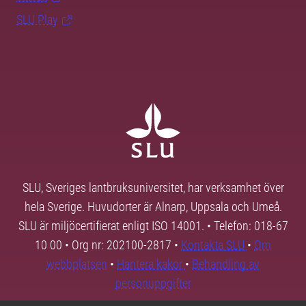
SLU Play
SLU, Sveriges lantbruksuniversitet, har verksamhet över
hela Sverige. Huvudorter är Alnarp, Uppsala och Umeå.
SLU är miljöcertifierat enligt ISO 14001. • Telefon: 018-67
10 00 • Org nr: 202100-2817 •
Kontakta SLU
•
Om
webbplatsen
•
Hantera kakor
•
Behandling av
personuppgifter