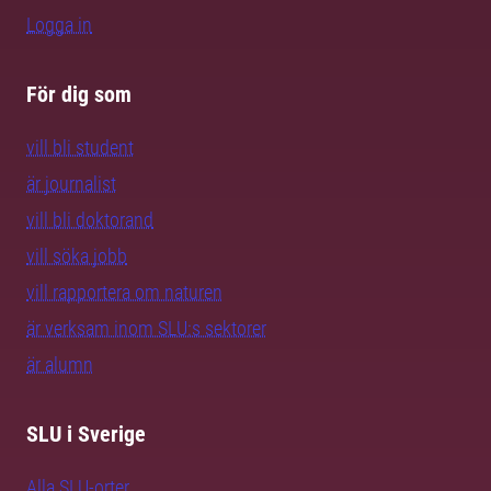
Logga in
För dig som
vill bli student
är journalist
vill bli doktorand
vill söka jobb
vill rapportera om naturen
är verksam inom SLU:s sektorer
är alumn
SLU i Sverige
Alla SLU-orter