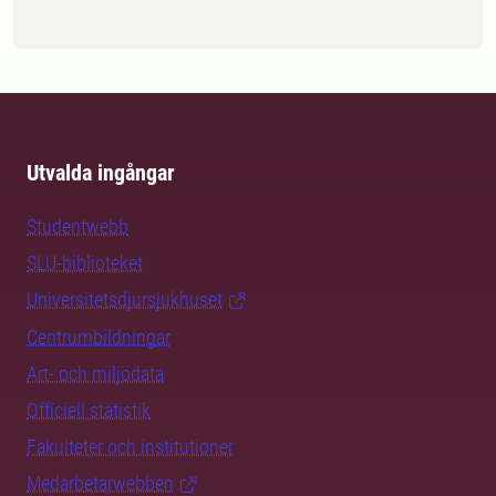
Utvalda ingångar
Studentwebb
SLU-biblioteket
Universitetsdjursjukhuset
Centrumbildningar
Art- och miljödata
Officiell statistik
Fakulteter och institutioner
Medarbetarwebben