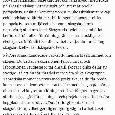
förvalta landskap i både tätorter och landsbygd, med fokus
på skogslandskap i ett svenskt och internationellt
perspektiv. Unikt är kombinationen av skogsbruksvetenskap
och landskapsarkitektur. Utbildningen balanserar olika
perspektiv, som miljö och ekonomi; skogsbruk och
naturvård; stad och land. Skogens betydelse i samhället
berörs utifrån olika förhållningssätt, som mänskliga och
ekologiska. Inför ditt kandidatarbete väljer du inriktning
skogsbruk eller landskapsarkitektur.
På Forest and Landscape varvar du mellan klassrummet och
skogen. Du deltar i exkursioner, fältövningar och
laborationer. Studieresor tar dig till skogar i olika delar av
Sverige, så att du får förståelse för våra olika skogstyper.
Teoretiska moment varvas med praktiska, så du får breda
kunskaper och kompetenser att jobba med skogen på många
olika sätt. Vi knyter utbildningen till verkligheten genom
studiebesök, gästföreläsningar och projekt som ofta är nära
kopplade till arbetslivet. Du får tidigt kontakt med
skogssektorn, vilket ger dig en tydlig väg in i arbetslivet –
och kanske ett försprång till ditt drömjobb.