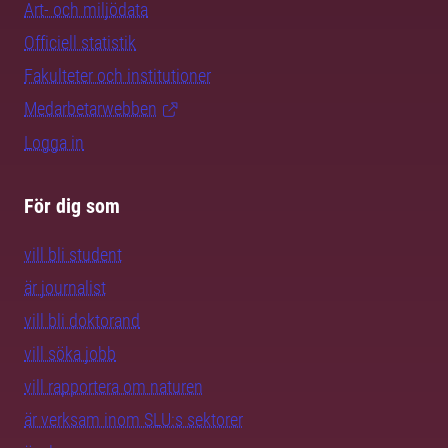
Art- och miljödata
Officiell statistik
Fakulteter och institutioner
Medarbetarwebben
Logga in
För dig som
vill bli student
är journalist
vill bli doktorand
vill söka jobb
vill rapportera om naturen
är verksam inom SLU:s sektorer