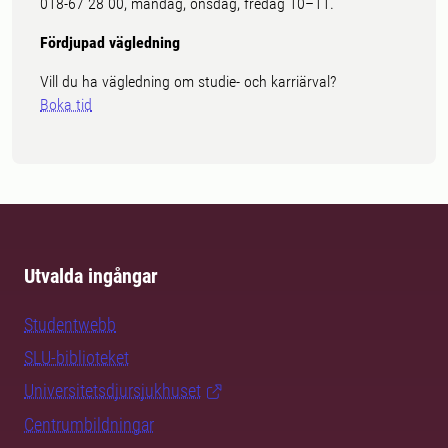
018-67 28 00, måndag, onsdag, fredag 10–11.
Fördjupad vägledning
Vill du ha vägledning om studie- och karriärval?
Boka tid
Utvalda ingångar
Studentwebb
SLU-biblioteket
Universitetsdjursjukhuset
Centrumbildningar