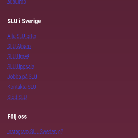
är alumn
SLU i Sverige
Alla SLU-orter
SLU Alnarp
SLU Umeå
SLU Uppsala
Jobba på SLU
Kontakta SLU
Stöd SLU
Följ oss
Instagram SLU.Sweden