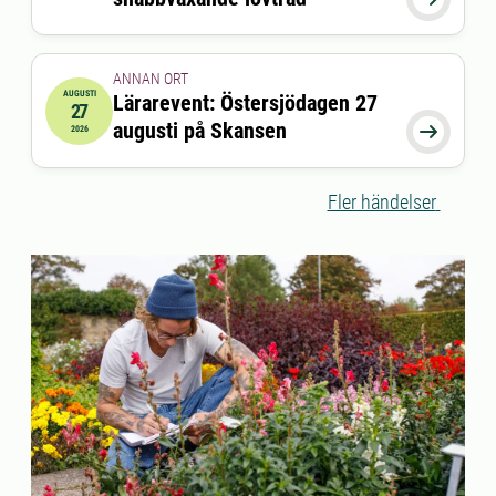
ANNAN ORT
AUGUSTI
Lärarevent: Östersjödagen 27
27
2026-08-27 17:00:00
till
2026-08-27 19:30:00
augusti på Skansen

2026
Fler händelser