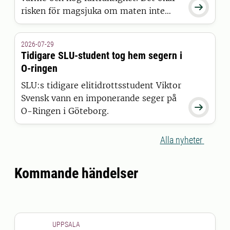

risken för magsjuka om maten inte
hanteras rätt. Sofia Boqvist, professor
vid Sveriges lantbruksuniversitet, SLU
2026-07-29
delar sina viktigaste råd för säker
Tidigare SLU-student tog hem segern i
mathantering i sommar.
O-ringen
SLU:s tidigare elitidrottsstudent Viktor
Svensk vann en imponerande seger på

O-Ringen i Göteborg.
Alla nyheter
Kommande händelser
UPPSALA