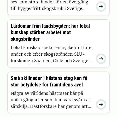
ses som stora hinder för en övergång

till hyggesfritt skogsbruk i Sverige.
Ekonomiska faktorer uppfattas
samtidigt som mindre viktiga, visar en
Lärdomar från landsbygden: hur lokal
ny SLU-studie om skogsaktörers syn
kunskap stärker arbetet mot
på skogsbrukets framtid.
skogsbränder
Lokal kunskap spelar en nyckelroll före,
under och efter skogsbränder. SLU-

forskning i Spanien, Chile och Sverige
visar hur landsbygdssamhällen bidrar
till att förebygga och hantera bränder
Små skillnader i hästens steg kan få
och stödja återhämtning. Att lära från
stor betydelse för framtidens avel
dem är avgörande i en framtid med
fler och mer intensiva skogsbränder.
Några av världens hästraser bär på
unika gångarter som kan vara svåra att

särskilja. Hästforskare har genom att
kombinera AI med tidigare verktyg