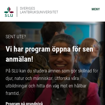
SVERIGES
MENY
LANTBRUKSUNIVERSITET
SENT UTE?
Vi har program öppna för sen
anmälan!
På SLU kan du studera ämnen som gör skillnad för
djur, natur och människor. Utforska våra
utbildningar och hitta din väg mot en hållbar
framtid.
Program på grundnivå