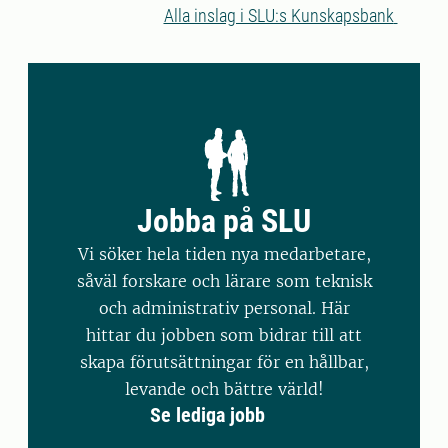
gjort helt nya upptäckter som kan
Alla inslag i SLU:s Kunskapsbank
påverka både hästavel, förståelsen för
nervsystemet och även tillämpas på ett
av världens mest kända däggdjur:
människan
Jobba på SLU
Vi söker hela tiden nya medarbetare,
såväl forskare och lärare som teknisk
och administrativ personal. Här
hittar du jobben som bidrar till att
skapa förutsättningar för en hållbar,
levande och bättre värld!
Se lediga jobb