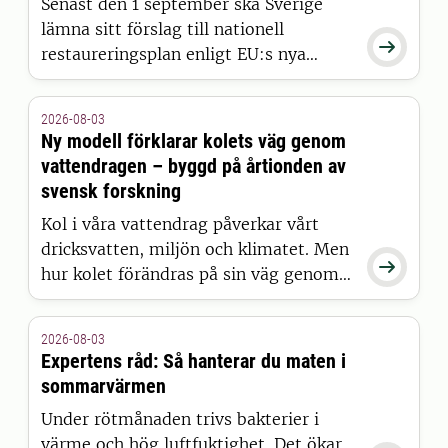
Senast den 1 september ska Sverige
lämna sitt förslag till nationell

restaureringsplan enligt EU:s nya
naturrestaureringslag. Men hur
restaurerar man egentligen en skog?
2026-08-03
Det undersöker SLU:s Skogen &
Ny modell förklarar kolets väg genom
människan i ett nytt poddavsnitt.
vattendragen – byggd på årtionden av
svensk forskning
Kol i våra vattendrag påverkar vårt
dricksvatten, miljön och klimatet. Men

hur kolet förändras på sin väg genom
landskapet har länge varit svårt att
förklara. Nu presenterar forskare vid
2026-08-03
SLU en ny modell som kan ge den
Expertens råd: Så hanterar du maten i
hittills mest kompletta bilden – och
sommarvärmen
resultaten publiceras i Nature Water.
Under rötmånaden trivs bakterier i
värme och hög luftfuktighet. Det ökar