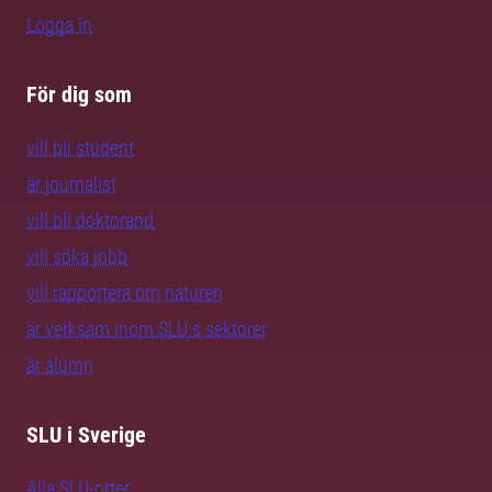
Logga in
För dig som
vill bli student
är journalist
vill bli doktorand
vill söka jobb
vill rapportera om naturen
är verksam inom SLU:s sektorer
är alumn
SLU i Sverige
Alla SLU-orter