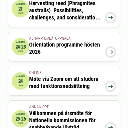
Harvesting reed (Phragmites
AUGUSTI
21
australis) Possibilities,
2026-08-21 09:00:00
2026
challenges, and considerations

for coastal ecosystems and
feed production
ALNARP, UMEÅ, UPPSALA
AUGUSTI
Orientation programme hösten
24-28
2026-08-24 00:00:00
till
2026-08-28 00:00:00
2026

2026
ONLINE
AUGUSTI
Möte via Zoom om att studera
24
2026-08-24 15:00:00
till
2026-08-24 16:00:00
med funktionsnedsättning

2026
ANNAN ORT
Välkommen på årsmöte för
AUGUSTI
25-26
Nationella kommissionen för
2026-08-25 11:30:00
till
2026-08-26 13:00:00
2026
snabbväxande lövträd
