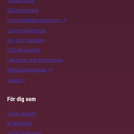
Studentwebb
SLU-biblioteket
Universitetsdjursjukhuset
Centrumbildningar
Art- och miljödata
Officiell statistik
Fakulteter och institutioner
Medarbetarwebben
Logga in
För dig som
vill bli student
är journalist
vill bli doktorand