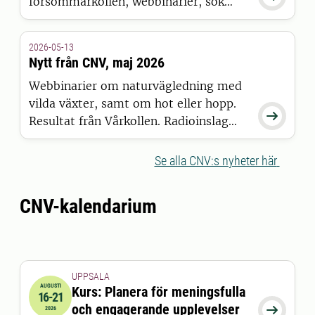
försommarkollen, webbinarier, sök
jobb på CNV – och mycket mer.
2026-05-13
Nytt från CNV, maj 2026
Webbinarier om naturvägledning med
vilda växter, samt om hot eller hopp.

Resultat från Vårkollen. Radioinslag
om ekologisk pilgrimsvandring.
Spännande kurser på gång!
Se alla CNV:s nyheter här
CNV-kalendarium
UPPSALA
AUGUSTI
Kurs: Planera för meningsfulla
16-21
2026-08-16 00:00:00
till
2026-08-21 00:00:00
och engagerande upplevelser

2026