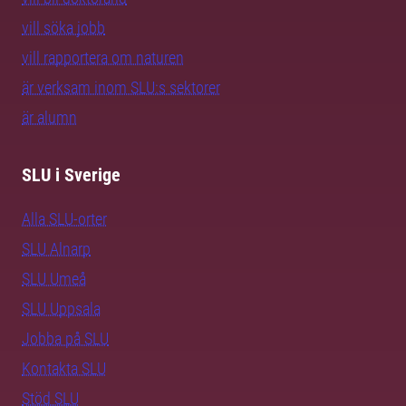
vill söka jobb
vill rapportera om naturen
är verksam inom SLU:s sektorer
är alumn
SLU i Sverige
Alla SLU-orter
SLU Alnarp
SLU Umeå
SLU Uppsala
Jobba på SLU
Kontakta SLU
Stöd SLU