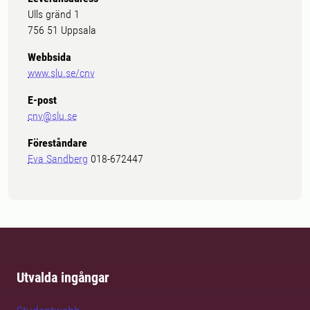
Ulls gränd 1
756 51 Uppsala
Webbsida
www.slu.se/cnv
E-post
cnv@slu.se
Föreståndare
Eva Sandberg
018-672447
Utvalda ingångar