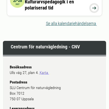
27-28
Kulturarvspedagogik i en
2027-01-27 00:00:00
till
2027-01-28 00:00:00
2027
polariserad tid

Se alla kalendariehändelserna
Centrum för naturvägledning - CNV
Besöksadress
Ulls väg 27, plan 4.
Karta
Postadress
SLU Centrum för naturvägledning
Box 7012
750 07 Uppsala
Leveransadress