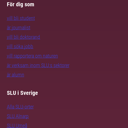
För dig som
vill bli student
är journalist
vill bli doktorand
vill söka jobb
vill rapportera om naturen
är verksam inom SLU:s sektorer
är alumn
SLU i Sverige
Alla SLU-orter
SLU Alnarp
SLU Umeå