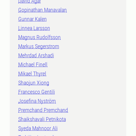
David Agar
Gopinathan Manavalan
Gunnar Kalen
Linnea Larsson
Magnus Rudolfsson
Markus Segerstrom
Mehrdad Arshadi
Michael Finell
Mikael Thyrel
Shaojun Xiong
Francesco Gentili
Josefina Nyström
Premchand Premchand
Shaikshavali Petnikota
Syeda Mahnoor Ali