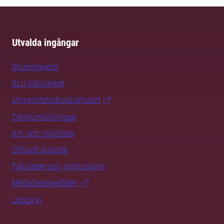
Utvalda ingångar
Studentwebb
SLU-biblioteket
Universitetsdjursjukhuset
Centrumbildningar
Art- och miljödata
Officiell statistik
Fakulteter och institutioner
Medarbetarwebben
Logga in