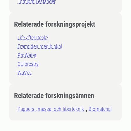
Torbjörn Lestander
Relaterade forskningsprojekt
Life after Deck?
Framtiden med biokol
ProWater
CEforestry
WaVes
Relaterade forskningsämnen
Pappers-, massa- och fiberteknik
Biomaterial