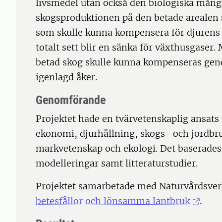
livsmedel utan också den biologiska mång
skogsproduktionen på den betade arealen 
som skulle kunna kompensera för djurens 
totalt sett blir en sänka för växthusgaser
betad skog skulle kunna kompenseras gen
igenlagd åker.
Genomförande
Projektet hade en tvärvetenskaplig ansa
ekonomi, djurhållning, skogs- och jordbru
markvetenskap och ekologi. Det baserades 
modelleringar samt litteraturstudier.
Projektet samarbetade med Naturvårdsverk
betesfållor och lönsamma lantbruk
.