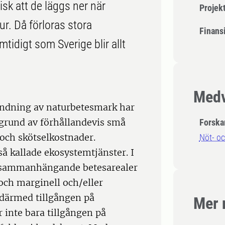
sk att de läggs ner när
Projek
ur. Då förloras stora
Finansi
tidigt som Sverige blir allt
Medv
ndning av naturbetesmark har
 grund av förhållandevis små
Forska
och skötselkostnader.
Nöt- o
å kallade ekosystemtjänster. I
re sammanhängande betesarealer
ch marginell och/eller
därmed tillgången på
Mer 
r inte bara tillgången på