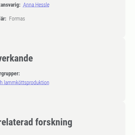
tansvarig:
Anna Hessle
är:
Formas
erkande
rgrupper:
ch lammköttsproduktion
relaterad forskning