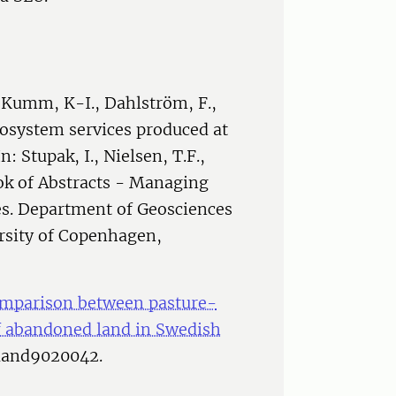
, Kumm, K-I., Dahlström, F.,
cosystem services produced at
: Stupak, I., Nielsen, T.F.,
ook of Abstracts - Managing
s. Department of Geosciences
sity of Copenhagen,
mparison between pasture-
of abandoned land in Swedish
/land9020042.