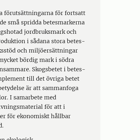
a förutsättningarna för fortsatt
de små spridda betesmarkerna
ngshotad jordbruksmark och
oduktion i sådana stora betes-
sstöd och miljöersättningar
ycket bördig mark i södra
önsammare. Skogsbetet i betes-
lement till det övriga betet
betydelse är att sammanfoga
llor. I samarbete med
vningsmaterial för att i
er för ekonomiskt hållbar
d.
an ekologisk