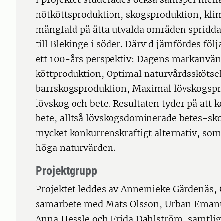
nötköttsproduktion, skogsproduktion, kli
mångfald på åtta utvalda områden spridda 
till Blekinge i söder. Därvid jämfördes fö
ett 100-års perspektiv: Dagens markanvän
köttproduktion, Optimal naturvårdsskötse
barrskogsproduktion, Maximal lövskogsp
lövskog och bete. Resultaten tyder på att
bete, alltså lövskogsdominerade betes-sko
mycket konkurrenskraftigt alternativ, so
höga naturvärden.
Projektgrupp
Projektet leddes av Annemieke Gärdenäs, G
samarbete med Mats Olsson, Urban Eman
Anna Hessle och Frida Dahlström, samtlig