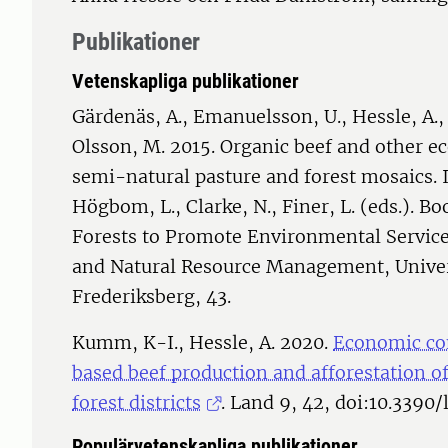
Publikationer
Vetenskapliga publikationer
Gärdenäs, A., Emanuelsson, U., Hessle, A.
Olsson, M. 2015. Organic beef and other e
semi-natural pasture and forest mosaics. In
Högbom, L., Clarke, N., Finer, L. (eds.). B
Forests to Promote Environmental Service
and Natural Resource Management, Univer
Frederiksberg, 43.
Kumm, K-I., Hessle, A. 2020.
Economic co
based beef production and afforestation 
forest districts
. Land 9, 42, doi:10.3390
Populärvetenskapliga publikationer