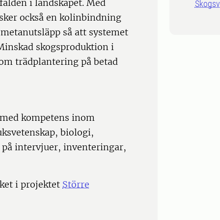
falden i landskapet. Med
Skogsv
sker också en kolinbindning
metanutsläpp så att systemet
. Minskad skogsproduktion i
om trädplantering på betad
ts med kompetens inom
ksvetenskap, biologi,
på intervjuer, inventeringar,
et i projektet
Större