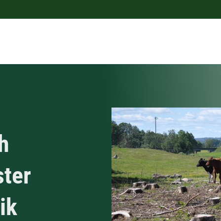
h
ster
ik