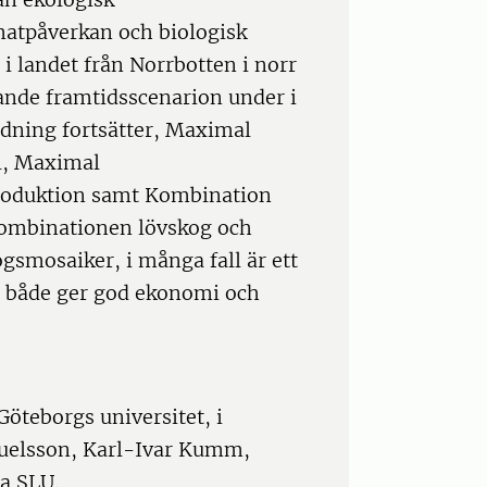
matpåverkan och biologisk
i landet från Norrbotten i norr
ljande framtidsscenarion under i
dning fortsätter, Maximal
l, Maximal
roduktion samt Kombination
 kombinationen lövskog och
gsmosaiker, i många fall är ett
m både ger god ekonomi och
öteborgs universitet, i
uelsson, Karl-Ivar Kumm,
a SLU.