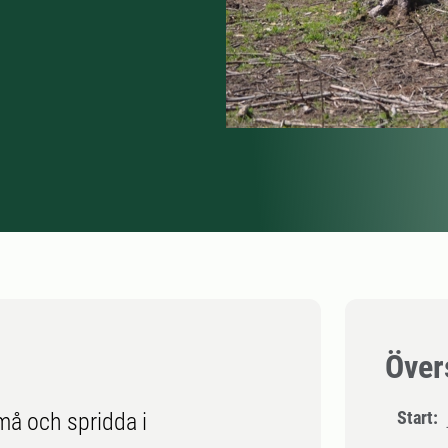
Över
Start:
må och spridda i