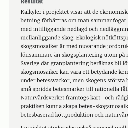
Resultat
Kalkyler i projektet visar att de ekonomisk
betning förbättras om man sammanfogar 
med intilliggande nedlagd och nedläggni
mellanliggande skog. Ekologisk nötköttspr
skogsmosaiker är med nuvarande jordbruk
lönsammare än skogsplantering utom på m
Sverige där granplantering beräknas bli l
skogsmosaiker kan vara ett betydande komp
under betessvackor, men skogens största 
små spridda betesmarker till rationella få
Naturvårdsverket framtogs kart- och rådgi
praktiken kunna skapa betes-skogsmosaik
betesbaserad köttproduktion och naturvår
I projektet studerades också samspel mell