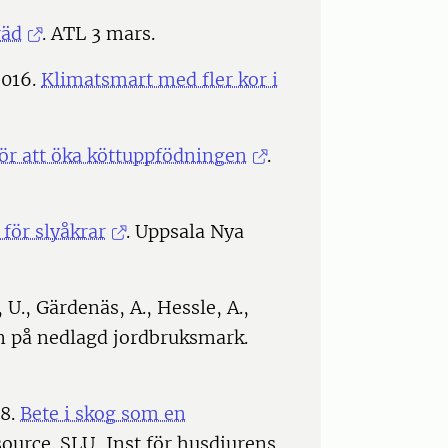
räd
. ATL 3 mars.
2016.
Klimatsmart med fler kor i
ör att öka köttuppfödningen
.
 för slyåkrar
. Uppsala Nya
., Gärdenäs, A., Hessle, A.,
on på nedlagd jordbruksmark.
18.
Bete i skog som en
source. SLU, Inst för husdjurens