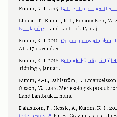
Kumm, K-I. 2015.
Bättre klimat med fler t
Ekman, T., Kumm, K-I., Emanuelson, M. 
Norrland
. Land Lantbruk 13 maj.
Kumm, K-I. 2016.
Öppna igenväxta åkrar f
ATL 17 november.
Kumm, K-I. 2018.
Betande köttdjur istället
Tidning 4 januari.
Kumm, K.-I., Dahlström, F., Emanuelsson, U
Olsson, M., 2017. Mer ekologisk produkti
Land Lantbruk 11 mars.
Dahlström, F., Hessle, A., Kumm, K-I., 20
foderresurs
, Forest Grazing as a feed re