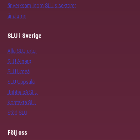
är verksam inom SLU:s sektorer
är alumn
SLU i Sverige
Alla SLU-orter
SLU Alnarp
SLU Umeå
SLU Uppsala
Jobba på SLU
Kontakta SLU
Stöd SLU
Följ oss