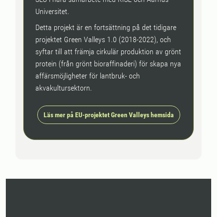
Universitet.
Detta projekt är en fortsättning på det tidigare
projektet Green Valleys 1.0 (2018-2022), och
syftar till att främja cirkulär produktion av grönt
protein (från grönt bioraffinaderi) för skapa nya
affärsmöjligheter för lantbruk- och
akvakultursektorn.
Läs mer på EU-projektet Green Valleys hemsida