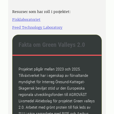
Resurser som har roll i projektet:
Fisklaboratoriet
Feed Technology Laboratory
Fakta om Green Valleys 2.0
Projektet pågår mellan 2023 och 2025.
Tillväxtverket har i egenskap av förvaltande
myndighet för Interreg Öresund-Kattegat-
Skagerrak beviljat stöd ur den Europeiska
regionala utvecklingsfonden till AGROVÄST
Livsmedel Aktiebolag för projektet Green valleys
2.0. Arbetet med grönt protein till fisk leds av
SLU i nära samarbete med RISE och Aarhus