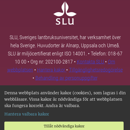
SLU, Sveriges lantbruksuniversitet, har verksamhet över
hela Sverige. Huvudorter är Alnarp, Uppsala och Umeå.
SLU är miljöcertifierat enligt ISO 14001. • Telefon: 018-67
10 00 • Org nr: 202100-2817 •
Kontakta SLU
•
Om
webbplatsen
•
Hantera kakor
•
Tillgänglighetsredogörelse
•
Behandling av personuppgifter
Denna webbplats använder kakor (cookies), som lagras i din
webbläsare. Vissa kakor är nödvändiga för att webbplatsen
ska fungera korrekt. Andra är valbara.
Hantera valbara kakor
Tillåt nödvändiga kakor