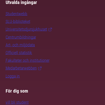
Utvalda ingångar
Studentwebb
SLU-biblioteket
Universitetsdjursjukhuset
Centrumbildningar
Art- och miljödata
Officiell statistik
Fakulteter och institutioner
Medarbetarwebben
Logga in
För dig som
vill bli student