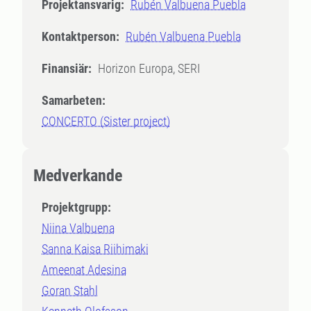
Projektansvarig:
Rubén Valbuena Puebla
Kontaktperson:
Rubén Valbuena Puebla
Finansiär:
Horizon Europa, SERI
Samarbeten:
CONCERTO (Sister project)
Medverkande
Projektgrupp:
Niina Valbuena
Sanna Kaisa Riihimaki
Ameenat Adesina
Goran Stahl