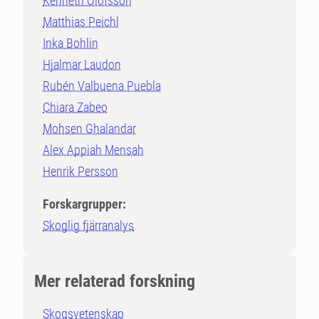
Kenneth Olofsson
Matthias Peichl
Inka Bohlin
Hjalmar Laudon
Rubén Valbuena Puebla
Chiara Zabeo
Mohsen Ghalandar
Alex Appiah Mensah
Henrik Persson
Forskargrupper:
Skoglig fjärranalys
Mer relaterad forskning
Skogsvetenskap