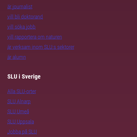
är journalist
vill bli doktorand
vill söka jobb
vill rapportera om naturen
är verksam inom SLU:s sektorer
är alumn
SLU i Sverige
Alla SLU-orter
SLU Alnarp
SLU Umeå
SLU Uppsala
Jobba på SLU