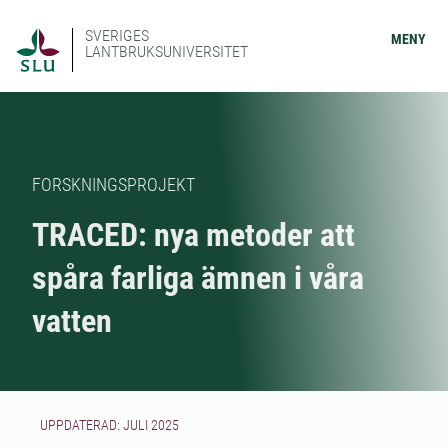
SVERIGES
MENY
LANTBRUKSUNIVERSITET
FORSKNINGSPROJEKT
TRACED: nya metoder att
spåra farliga ämnen i våra
vatten
UPPDATERAD: JULI 2025