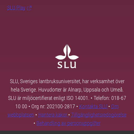
SLU Play
SLU, Sveriges lantbruksuniversitet, har verksamhet över
hela Sverige. Huvudorter är Alnarp, Uppsala och Umeå.
SLU är miljöcertifierat enligt ISO 14001. • Telefon: 018-67
10 00 • Org nr: 202100-2817 •
Kontakta SLU
•
Om
webbplatsen
•
Hantera kakor
•
Tillgänglighetsredogörelse
•
Behandling av personuppgifter