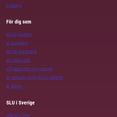
Logga in
För dig som
vill bli student
är journalist
vill bli doktorand
vill söka jobb
vill rapportera om naturen
är verksam inom SLU:s sektorer
är alumn
SLU i Sverige
Alla SLU-orter