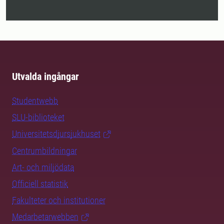
Utvalda ingångar
Studentwebb
SLU-biblioteket
Universitetsdjursjukhuset
Centrumbildningar
Art- och miljödata
Officiell statistik
Fakulteter och institutioner
Medarbetarwebben