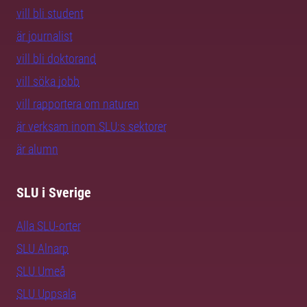
vill bli student
är journalist
vill bli doktorand
vill söka jobb
vill rapportera om naturen
är verksam inom SLU:s sektorer
är alumn
SLU i Sverige
Alla SLU-orter
SLU Alnarp
SLU Umeå
SLU Uppsala