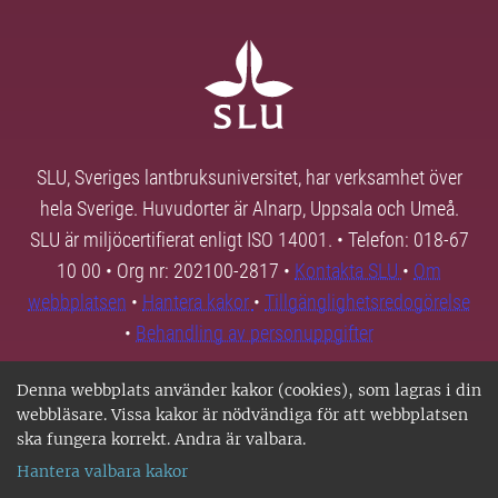
SLU, Sveriges lantbruksuniversitet, har verksamhet över
hela Sverige. Huvudorter är Alnarp, Uppsala och Umeå.
SLU är miljöcertifierat enligt ISO 14001. • Telefon: 018-67
10 00 • Org nr: 202100-2817 •
Kontakta SLU
•
Om
webbplatsen
•
Hantera kakor
•
Tillgänglighetsredogörelse
•
Behandling av personuppgifter
Denna webbplats använder kakor (cookies), som lagras i din
webbläsare. Vissa kakor är nödvändiga för att webbplatsen
ska fungera korrekt. Andra är valbara.
Hantera valbara kakor