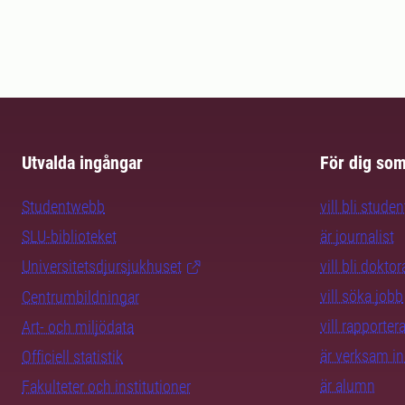
Utvalda ingångar
För dig so
Studentwebb
vill bli studen
SLU-biblioteket
är journalist
Universitetsdjursjukhuset
vill bli dokto
vill söka jobb
Centrumbildningar
vill rapporte
Art- och miljödata
är verksam i
Officiell statistik
är alumn
Fakulteter och institutioner