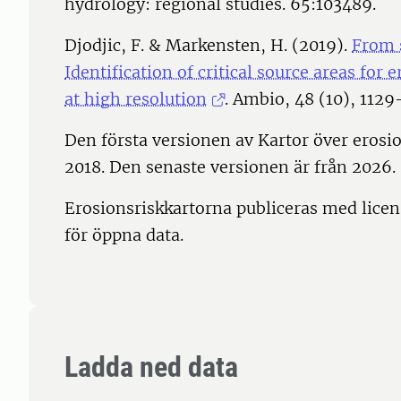
hydrology: regional studies. 65:103489.
Djodjic, F. & Markensten, H. (2019).
From s
Identification of critical source areas for
at high resolution
. Ambio, 48 (10), 1129
Den första versionen av Kartor över erosi
2018. Den senaste versionen är från 2026.
Erosionsriskkartorna publiceras med lic
för öppna data.
Ladda ned data