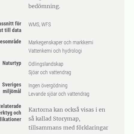
bedömning.
ssnitt för
WMS, WFS
t till data
esområde
Markegenskaper och markkemi
Vattenkemi och hydrologi
Naturtyp
Odlingslandskap
Sjöar och vattendrag
Sveriges
Ingen övergödning
miljömål
Levande sjöar och vattendrag
elaterade
Kartorna kan också visas i en
erktyg och
så kallad Storymap,
likationer
tillsammans med förklaringar