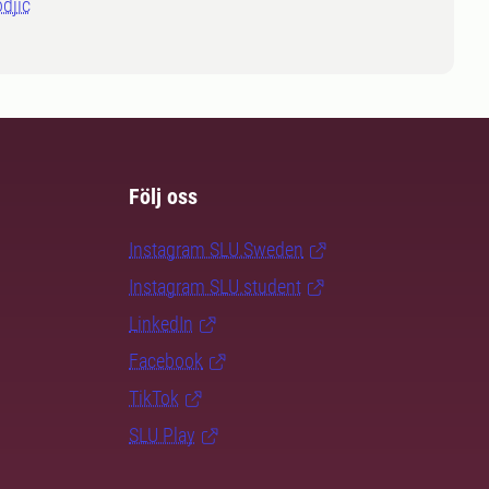
djic
Följ oss
Instagram SLU.Sweden
Instagram SLU.student
LinkedIn
Facebook
TikTok
SLU Play