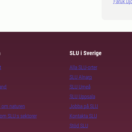
Faruk Djo
m
SLU i Sverige
t
Alla SLU-orter
SLU Alnarp
rand
SLU Umeå
SLU Uppsala
ra om naturen
Jobba på SLU
nom SLU:s sektorer
Kontakta SLU
Stöd SLU