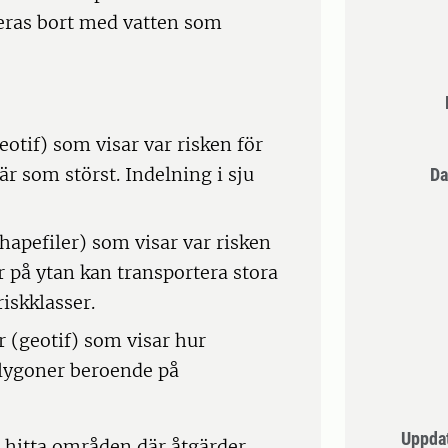
teras bort med vatten som
eotif) som visar var risken för
är som störst. Indelning i sju
Da
apefiler) som visar var risken
r på ytan kan transportera stora
riskklasser.
r (geotif) som visar hur
olygoner beroende på
Uppda
 hitta områden där åtgärder