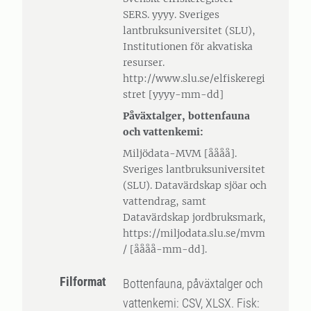
SERS. yyyy. Sveriges
lantbruksuniversitet (SLU),
Institutionen för akvatiska
resurser.
http://www.slu.se/elfiskeregi
stret [yyyy-mm-dd]
Påväxtalger, bottenfauna
och vattenkemi:
Miljödata-MVM [åååå].
Sveriges lantbruksuniversitet
(SLU). Datavärdskap sjöar och
vattendrag, samt
Datavärdskap jordbruksmark,
https://miljodata.slu.se/mvm
/ [åååå-mm-dd].
Filformat
Bottenfauna, påväxtalger och
vattenkemi: CSV, XLSX. Fisk: