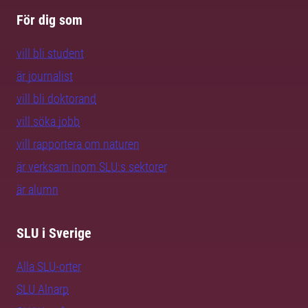
För dig som
vill bli student
är journalist
vill bli doktorand
vill söka jobb
vill rapportera om naturen
är verksam inom SLU:s sektorer
är alumn
SLU i Sverige
Alla SLU-orter
SLU Alnarp