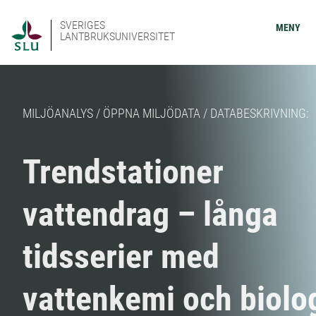
SVERIGES
MENY
LANTBRUKSUNIVERSITET
MILJÖANALYS / ÖPPNA MILJÖDATA / DATABESKRIVNING:
Trendstationer
vattendrag – långa
tidsserier med
vattenkemi och biolo