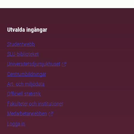
Utvalda ingångar
Studentwebb
SLU-biblioteket
Universitetsdjursjukhuset
Centrumbildningar
Art- och miljödata
Officiell statistik
Fakulteter och institutioner
Medarbetarwebben
Logga in