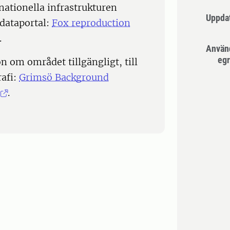
nationella infrastrukturen
Uppda
 dataportal:
Fox reproduction
.
Använ
egr
 om området tillgängligt, till
afi:
Grimsö Background
.