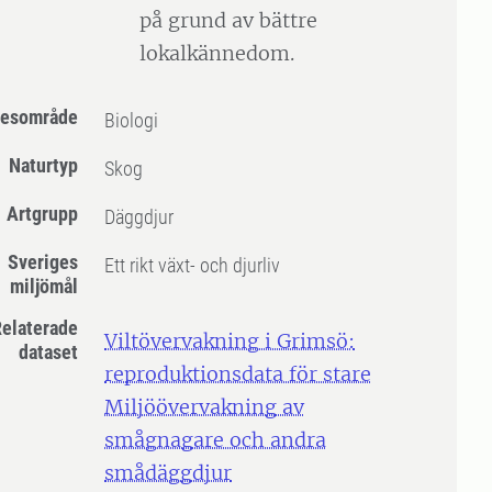
på grund av bättre
lokalkännedom.
esområde
Biologi
Naturtyp
Skog
Artgrupp
Däggdjur
Sveriges
Ett rikt växt- och djurliv
miljömål
elaterade
Viltövervakning i Grimsö:
dataset
reproduktionsdata för stare
Miljöövervakning av
smågnagare och andra
smådäggdjur