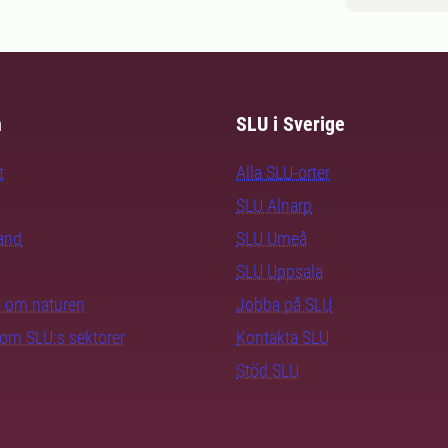
m
SLU i Sverige
t
Alla SLU-orter
SLU Alnarp
rand
SLU Umeå
SLU Uppsala
ra om naturen
Jobba på SLU
nom SLU:s sektorer
Kontakta SLU
Stöd SLU