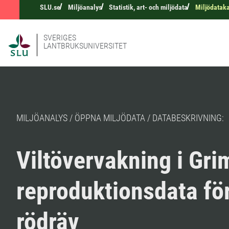
SLU.se
Miljöanalys
Statistik, art- och miljödata
Miljödatak
SVERIGES
LANTBRUKSUNIVERSITET
MILJÖANALYS / ÖPPNA MILJÖDATA / DATABESKRIVNING:
Viltövervakning i Gri
reproduktionsdata fö
rödräv