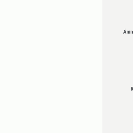
Ämn
R