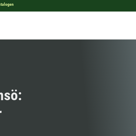
atalogen
msö:
r