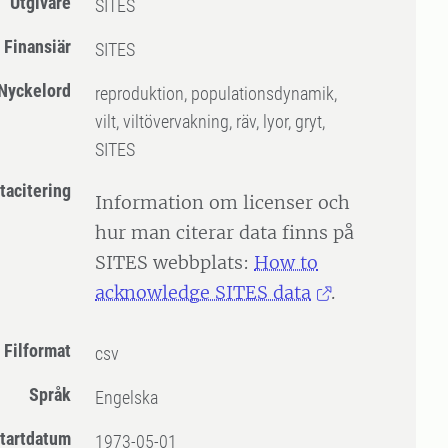
Utgivare
SITES
Finansiär
SITES
Nyckelord
reproduktion, populationsdynamik,
vilt, viltövervakning, räv, lyor, gryt,
SITES
tacitering
Information om licenser och
hur man citerar data finns på
SITES webbplats:
How to
acknowledge SITES data
.
Filformat
csv
Språk
Engelska
tartdatum
1973-05-01