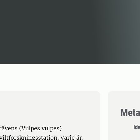
Meta
Id
rävens (Vulpes vulpes)
ltforskningsstation. Varje år,