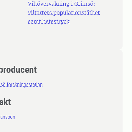
Viltövervakning i Grimsö:
viltarters populationstäthet
samt betestryck
producent
sö forskningsstation
akt
Jansson