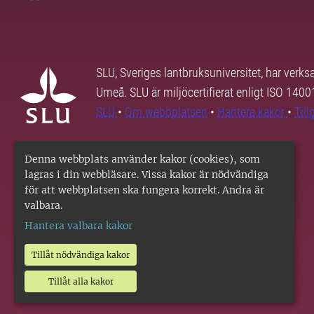
SLU, Sveriges lantbruksuniversitet, har verk
Umeå. SLU är miljöcertifierat enligt ISO 140
SLU
•
Om webbplatsen
•
Hantera kakor
•
Til
Denna webbplats använder kakor (cookies), som
lagras i din webbläsare. Vissa kakor är nödvändiga
för att webbplatsen ska fungera korrekt. Andra är
valbara.
Hantera valbara kakor
Tillåt nödvändiga kakor
Tillåt alla kakor