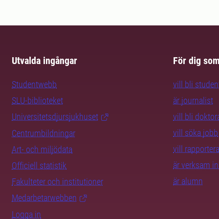
Utvalda ingångar
För dig so
Studentwebb
vill bli studen
SLU-biblioteket
är journalist
Universitetsdjursjukhuset
vill bli dokto
vill söka jobb
Centrumbildningar
vill rapporte
Art- och miljödata
är verksam i
Officiell statistik
är alumn
Fakulteter och institutioner
Medarbetarwebben
Logga in