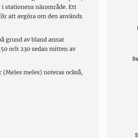
 i stationens närområde. Ett
a för att avgöra om den används
 på grund av bland annat
150 och 230 sedan mitten av
Da
r (Meles meles) noteras också,
S