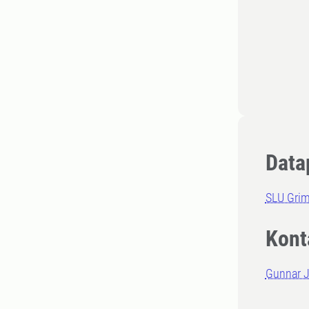
Data
SLU Grim
Kont
Gunnar 