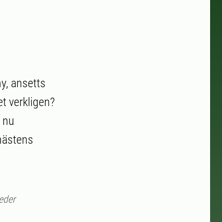
ny, ansetts
t verkligen?
r nu
hästens
leder