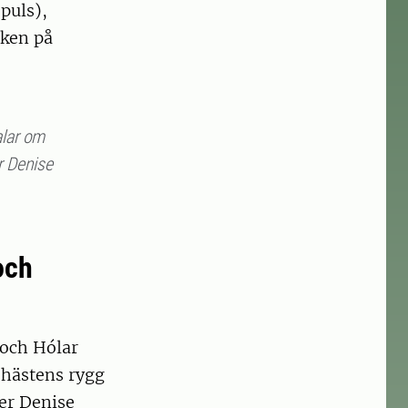
(puls),
cken på
alar om
r Denise
och
 och Hólar
 hästens rygg
er Denise