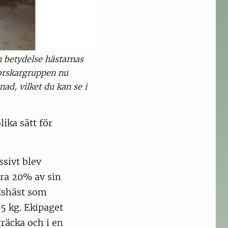
n betydelse hästarnas
forskargruppen nu
ad, vilket du kan se i
ika sätt för
ssivt blev
ära 20% av sin
ndshäst som
,5 kg. Ekipaget
räcka och i en