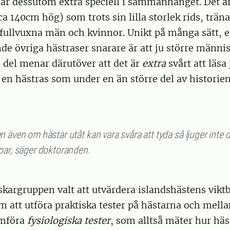
är dessutom extra speciell i sammanhanget. Det är 
ca 140cm hög) som trots sin lilla storlek rids, trän
av fullvuxna män och kvinnor. Unikt på många sätt, 
e övriga hästraser snarare är att ju större männis
n del menar därutöver att det är
extra
svårt att läsa 
 en hästras som under en än större del av historien l
 även om hästar utåt kan vara svåra att tyda så ljuger inte 
par, säger doktoranden.
skargruppen valt att utvärdera islandshästens vikt
att utföra praktiska tester på hästarna och mella
mföra
fysiologiska tester
, som alltså mäter hur hä