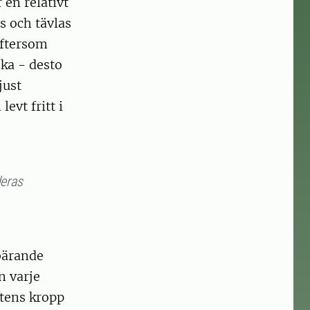
en relativt
as och tävlas
eftersom
ka - desto
just
evt fritt i
deras
bärande
n varje
stens kropp