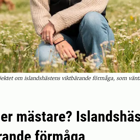
jektet om islandshästens viktbärande förmåga, som vänta
ler mästare? Islandshä
rande förmåga