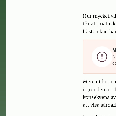
Hur mycket vik
för att mäta d
hästen kan bär
M

N
e
Men att kunna 
i grunden är s
konsekvens av
att visa sårbar