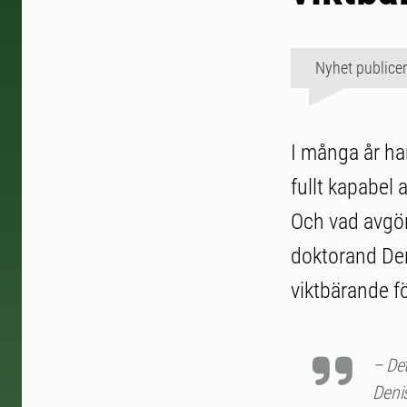
Nyhet publice
I många år har
fullt kapabel
Och vad avgör
doktorand Den
viktbärande 
– Det
Denis