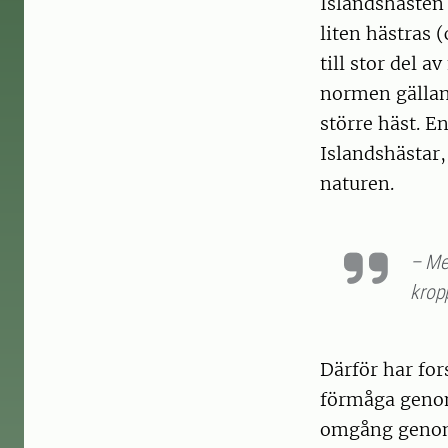
Islandshästen 
liten hästras (
till stor del 
normen gälland
större häst. E
Islandshästar,
naturen.
– Men
krop
Därför har for
förmåga genom 
omgång geno