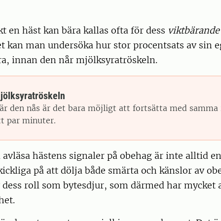
t en häst kan bära kallas ofta för dess
viktbärande
et kan man undersöka hur stor procentsats av sin e
a, innan den når mjölksyratröskeln.
jölksyratröskeln
är den nås är det bara möjligt att fortsätta med samma i
tt par minuter.
avläsa hästens signaler på obehag är inte alltid en
kickliga på att dölja både smärta och känslor av ob
 dess roll som bytesdjur, som därmed har mycket a
het.