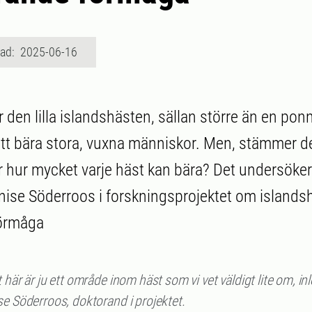
rad: 2025-06-16
 den lilla islandshästen, sällan större än en pon
 att bära stora, vuxna människor. Men, stämmer de
 hur mycket varje häst kan bära? Det undersöke
ise Söderroos i forskningsprojektet om islands
förmåga
 här är ju ett område inom häst som vi vet väldigt lite om, in
e Söderroos, doktorand i projektet.