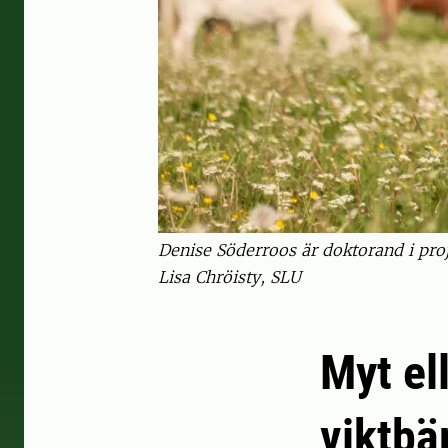
Denise Söderroos är doktorand i pro
Lisa Chröisty, SLU
Myt el
viktbä