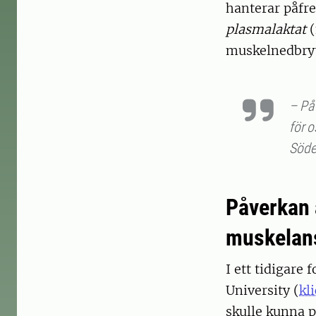
hanterar påfr
plasmalaktat
muskelnedbryt
– På 
för o
Söde
Påverkan 
muskelan
I ett tidigare
University (
kl
skulle kunna 