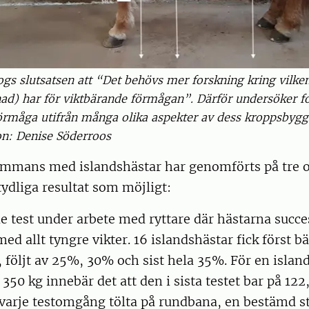
rogs slutsatsen att “Det behövs mer forskning kring vilke
ad) har för viktbärande förmågan”. Därför undersöker 
örmåga utifrån många olika aspekter av dess kroppsbyggn
ion: Denise Söderroos
ammans med islandshästar har genomförts på tre ol
 tydliga resultat som möjligt:
e test under arbete med ryttare där hästarna succe
ed allt tyngre vikter. 16 islandshästar fick först b
, följt av 25%, 30% och sist hela 35%. För en isla
 350 kg innebär det att den i sista testet bar på 122
 varje testomgång tölta på rundbana, en bestämd st