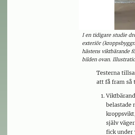
I en tidigare studie d
exteriör (kroppsbyggn
hästens viktbärande f
bilden ovan. Illustrat
Testerna tills
att få fram så
Viktbärand
belastade m
kroppsvikt
själv väger
fick under