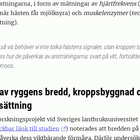
estningarna, i form av mätningar av
hjärtfrekvens
(när hästen får mjölksyra) och
muskelenzymer
(te
ning).
så vis behöver vi inte tolka hästens signaler, utan kroppen t
ss hur de påverkas av ansträningarna: svart på vitt, fortsätte
rroos.
av ryggens bredd, kroppsbyggnad 
sättning
 forskningsprojekt vid Sveriges lantbruksuniversitet
ickbar länk till studien
) noterades att bredden på
påverka dess viktbärande förmåga. Därför undersök