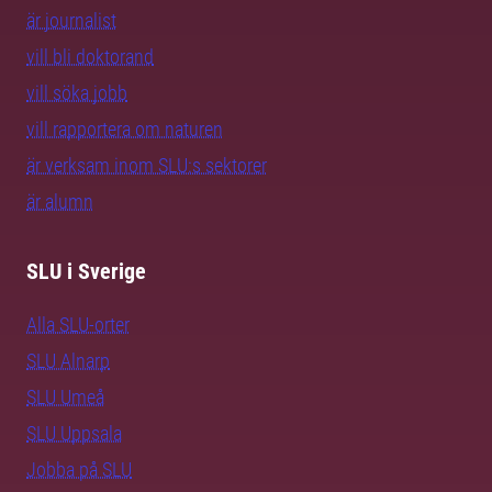
är journalist
vill bli doktorand
vill söka jobb
vill rapportera om naturen
är verksam inom SLU:s sektorer
är alumn
SLU i Sverige
Alla SLU-orter
SLU Alnarp
SLU Umeå
SLU Uppsala
Jobba på SLU