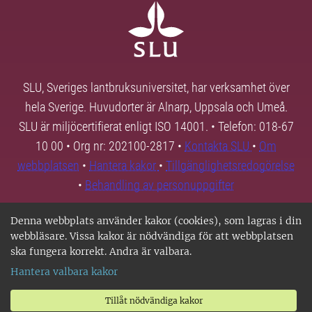
SLU, Sveriges lantbruksuniversitet, har verksamhet över
hela Sverige. Huvudorter är Alnarp, Uppsala och Umeå.
SLU är miljöcertifierat enligt ISO 14001. • Telefon: 018-67
10 00 • Org nr: 202100-2817 •
Kontakta SLU
•
Om
webbplatsen
•
Hantera kakor
•
Tillgänglighetsredogörelse
•
Behandling av personuppgifter
Denna webbplats använder kakor (cookies), som lagras i din
webbläsare. Vissa kakor är nödvändiga för att webbplatsen
ska fungera korrekt. Andra är valbara.
Hantera valbara kakor
Tillåt nödvändiga kakor