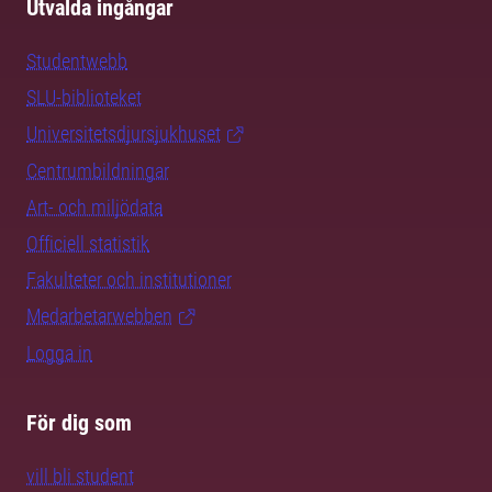
Utvalda ingångar
Studentwebb
SLU-biblioteket
Universitetsdjursjukhuset
Centrumbildningar
Art- och miljödata
Officiell statistik
Fakulteter och institutioner
Medarbetarwebben
Logga in
För dig som
vill bli student