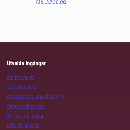
018-67 10 00
Utvalda ingångar
Studentwebb
SLU-biblioteket
Universitetsdjursjukhuset
Centrumbildningar
Art- och miljödata
Officiell statistik