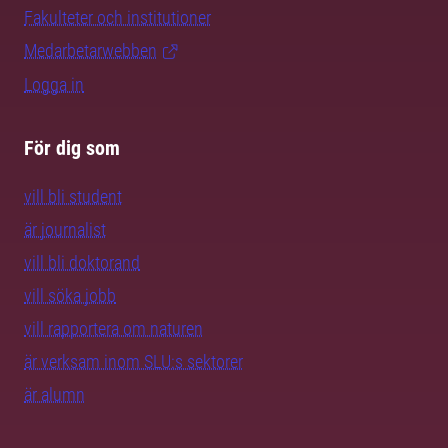
Fakulteter och institutioner
Medarbetarwebben
Logga in
För dig som
vill bli student
är journalist
vill bli doktorand
vill söka jobb
vill rapportera om naturen
är verksam inom SLU:s sektorer
är alumn