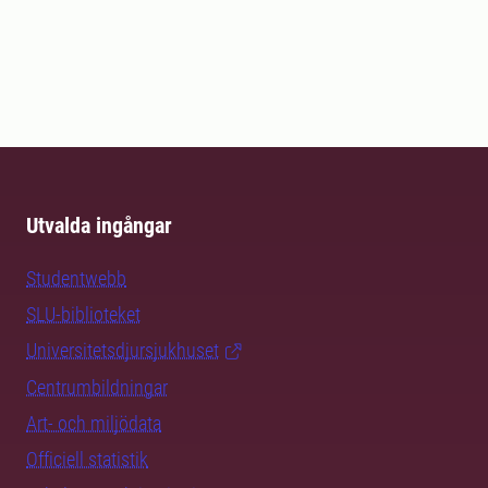
Utvalda ingångar
Studentwebb
SLU-biblioteket
Universitetsdjursjukhuset
Centrumbildningar
Art- och miljödata
Officiell statistik