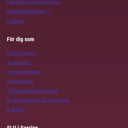
Fakulteter och institutioner
Medarbetarwebben
Logga in
För dig som
vill bli student
är journalist
vill bli doktorand
vill söka jobb
vill rapportera om naturen
är verksam inom SLU:s sektorer
är alumn
SLU i Sverige