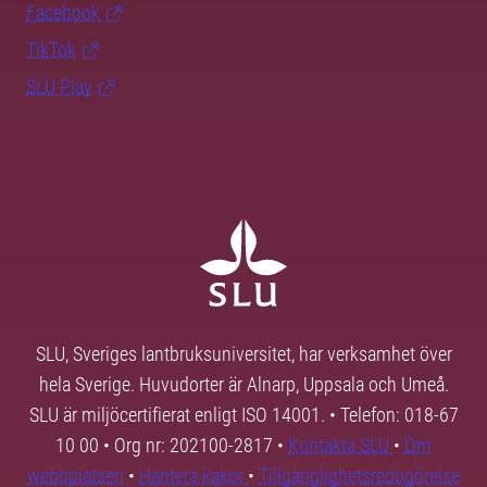
Facebook
TikTok
SLU Play
SLU, Sveriges lantbruksuniversitet, har verksamhet över
hela Sverige. Huvudorter är Alnarp, Uppsala och Umeå.
SLU är miljöcertifierat enligt ISO 14001. • Telefon: 018-67
10 00 • Org nr: 202100-2817 •
Kontakta SLU
•
Om
webbplatsen
•
Hantera kakor
•
Tillgänglighetsredogörelse