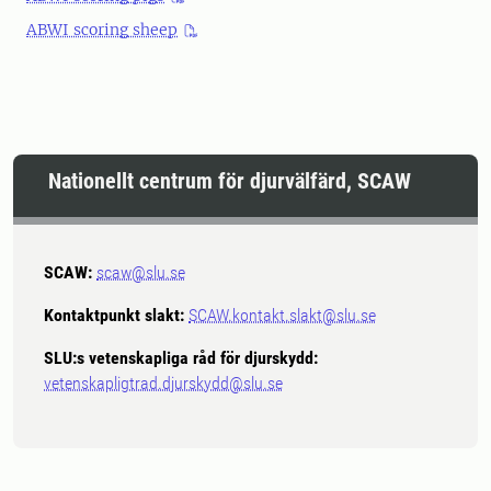
ABWI scoring sheep
Nationellt centrum för djurvälfärd, SCAW
SCAW:
scaw@slu.se
Kontaktpunkt slakt:
SCAW.kontakt.slakt@slu.se
SLU:s vetenskapliga råd för djurskydd:
vetenskapligtrad.djurskydd@slu.se