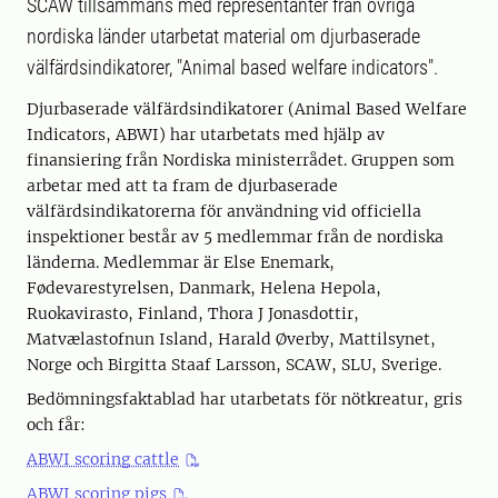
SCAW tillsammans med representanter från övriga
nordiska länder utarbetat material om djurbaserade
välfärdsindikatorer, "Animal based welfare indicators".
Djurbaserade välfärdsindikatorer (Animal Based Welfare
Indicators, ABWI) har utarbetats med hjälp av
finansiering från Nordiska ministerrådet. Gruppen som
arbetar med att ta fram de djurbaserade
välfärdsindikatorerna för användning vid officiella
inspektioner består av 5 medlemmar från de nordiska
länderna. Medlemmar är Else Enemark,
Fødevarestyrelsen, Danmark, Helena Hepola,
Ruokavirasto, Finland, Thora J Jonasdottir,
Matvælastofnun Island, Harald Øverby, Mattilsynet,
Norge och Birgitta Staaf Larsson, SCAW, SLU, Sverige.
Bedömningsfaktablad har utarbetats för nötkreatur, gris
och får:
ABWI scoring cattle
ABWI scoring pigs