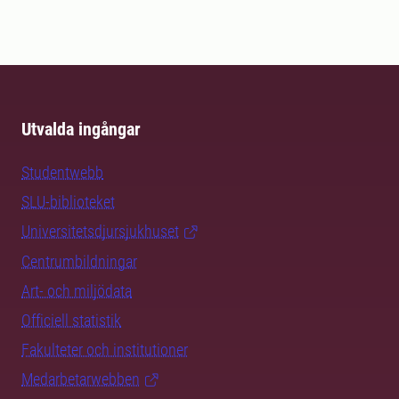
Utvalda ingångar
Studentwebb
SLU-biblioteket
Universitetsdjursjukhuset
Centrumbildningar
Art- och miljödata
Officiell statistik
Fakulteter och institutioner
Medarbetarwebben