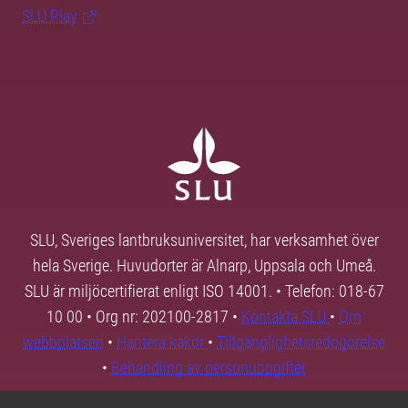
SLU Play
SLU, Sveriges lantbruksuniversitet, har verksamhet över
hela Sverige. Huvudorter är Alnarp, Uppsala och Umeå.
SLU är miljöcertifierat enligt ISO 14001. • Telefon: 018-67
10 00 • Org nr: 202100-2817 •
Kontakta SLU
•
Om
webbplatsen
•
Hantera kakor
•
Tillgänglighetsredogörelse
•
Behandling av personuppgifter