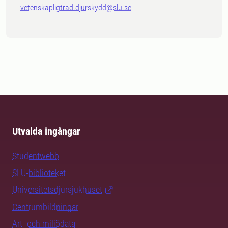
vetenskapligtrad.djurskydd@slu.se
Utvalda ingångar
Studentwebb
SLU-biblioteket
Universitetsdjursjukhuset
Centrumbildningar
Art- och miljödata