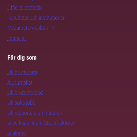
Officiell statistik
Fakulteter och institutioner
Medarbetarwebben
Logga in
För dig som
vill bli student
är journalist
vill bli doktorand
vill söka jobb
vill rapportera om naturen
är verksam inom SLU:s sektorer
är alumn