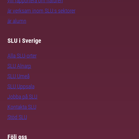
vill rapportera om naturen
är verksam inom SLU:s sektorer
är alumn
SLU i Sverige
Alla SLU-orter
SLU Alnarp
SLU Umeå
SLU Uppsala
Jobba på SLU
Kontakta SLU
Stöd SLU
Följ oss