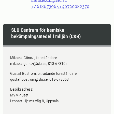
alina.koch@slu.se
+4618673064
+46720082370
SLU Centrum för kemiska
bekämpningsmedel i miljön (CKB)
Mikaela Gönczi, föreståndare
mikaela.gonczi@slu.se, 018-673105
Gustaf Boström, biträdande föreståndare
gustaf.bostrom@slu.se, 018-673053
Besöksadress:
MVM-huset
Lennart Hjelms väg 9, Uppsala