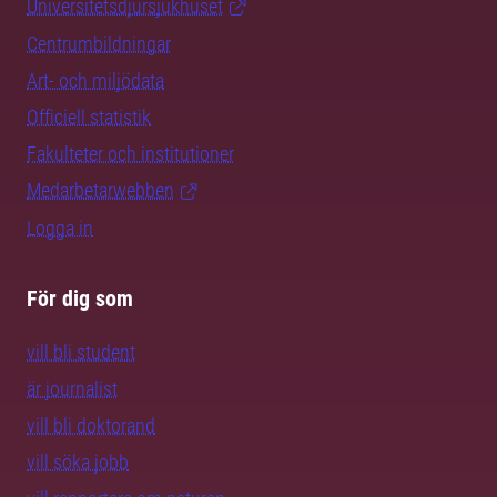
Universitetsdjursjukhuset
Centrumbildningar
Art- och miljödata
Officiell statistik
Fakulteter och institutioner
Medarbetarwebben
Logga in
För dig som
vill bli student
är journalist
vill bli doktorand
vill söka jobb