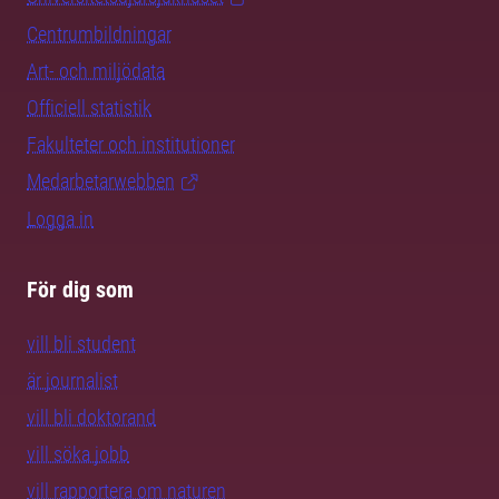
Centrumbildningar
Art- och miljödata
Officiell statistik
Fakulteter och institutioner
Medarbetarwebben
Logga in
För dig som
vill bli student
är journalist
vill bli doktorand
vill söka jobb
vill rapportera om naturen