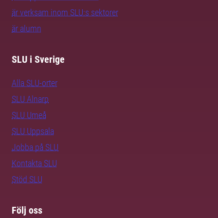
är verksam inom SLU:s sektorer
är alumn
SLU i Sverige
Alla SLU-orter
SLU Alnarp
SLU Umeå
SLU Uppsala
Jobba på SLU
Kontakta SLU
Stöd SLU
Följ oss