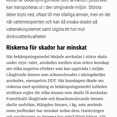
kan transporteras ut i den omgivande miljön. Största
delen bryts ned, oftast till mer ofarliga ämnen, men en del
når vattenrecipienten och kan då orsaka skador på
vattenekosystemet samt utgöra ett hot mot
dricksvattenkvaliteten.
Riskerna för skador har minskat
När bekämpningsmedel började användas i större skala
under 1950-talet, användes medlen utan större kunskap
om vilka negativa effekter som kan uppträda i miljön.
Långlivade ämnen som ackumulerades i näringskedjor
användes, exempelvis DDT. När kunskapen ökade om
riskerna med spridning av bekämpningsmedel infördes
striktare regler för vilka ämnen som skulle få användas.
Framförallt långlivade och bioackumulerande ämnen
skulle undvikas. Mängden ämnen, i kg, som används
inom jordbruket har minskat sedan dess. Hanteringen
och spridningen av ämnena har också blivit bättre. Allt