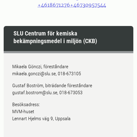
+4618671276
+46730957544
SLU Centrum för kemiska
bekämpningsmedel i miljön (CKB)
Mikaela Gönczi, föreståndare
mikaela.gonczi@slu.se, 018-673105
Gustaf Boström, biträdande föreståndare
gustaf.bostrom@slu.se, 018-673053
Besöksadress:
MVM-huset
Lennart Hjelms väg 9, Uppsala